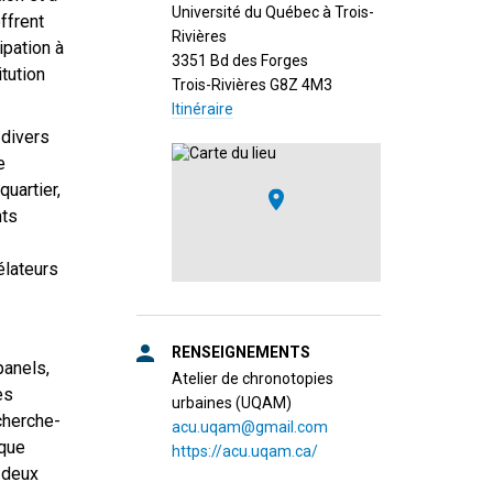
Université du Québec à Trois-
ffrent
Rivières
ipation à
3351 Bd des Forges
itution
Trois-Rivières G8Z 4M3
Itinéraire
 divers
e
uartier,
nts
élateurs
RENSEIGNEMENTS
panels,
Atelier de chronotopies
es
urbaines (UQAM)
cherche-
acu.uqam@gmail.com
sque
https://acu.uqam.ca/
 deux