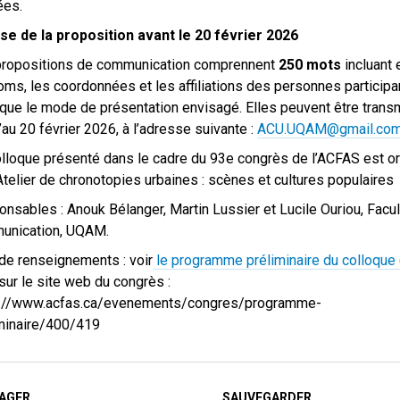
ées.
se de la proposition avant le 20 février 2026
propositions de communication comprennent
250 mots
incluant 
oms, les coordonnées et les affiliations des personnes particip
 que le mode de présentation envisagé. Elles peuvent être tran
’au 20 février 2026, à l’adresse suivante :
ACU.UQAM@gmail.co
lloque présenté dans le cadre du 93e congrès de l’ACFAS est o
’Atelier de chronotopies urbaines : scènes et cultures populaires
nsables : Anouk Bélanger, Martin Lussier et Lucile Ouriou, Facu
unication, UQAM.
de renseignements : voir
le programme préliminaire du colloque 
sur le site web du congrès :
s://www.acfas.ca/evenements/congres/programme-
minaire/400/419
AGER
SAUVEGARDER