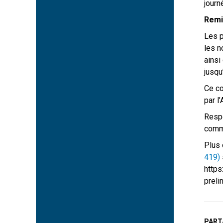
journ
Remi
Les 
les n
ainsi
jusqu
Ce co
par l
Respo
comm
Plus 
419)
http
preli
PART