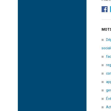
MOTS
Dé
social
fa
re
co
app
gen
Év
Act