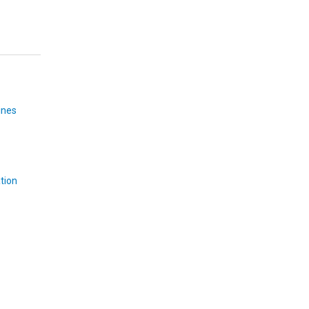
ines
tion