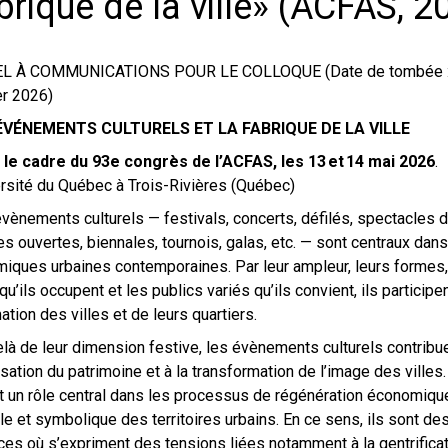
brique de la ville» (ACFAS, 2
L À COMMUNICATIONS POUR LE COLLOQUE (Date de tombée :
er 2026)
ÉVÉNEMENTS CULTURELS ET LA FABRIQUE DE LA VILLE
le cadre du 93e congrès de l’ACFAS, les 13 et 14 mai 2026
.
rsité du Québec à Trois-Rivières (Québec)
vènements culturels — festivals, concerts, défilés, spectacles d
s ouvertes, biennales, tournois, galas, etc. — sont centraux dans
iques urbaines contemporaines. Par leur ampleur, leurs formes,
 qu’ils occupent et les publics variés qu’ils convient, ils participe
mation des villes et de leurs quartiers.
là de leur dimension festive, les évènements culturels contribue
isation du patrimoine et à la transformation de l’image des villes. 
t un rôle central dans les processus de régénération économiqu
le et symbolique des territoires urbains. En ce sens, ils sont de
es où s’expriment des tensions liées notamment à la gentrificat