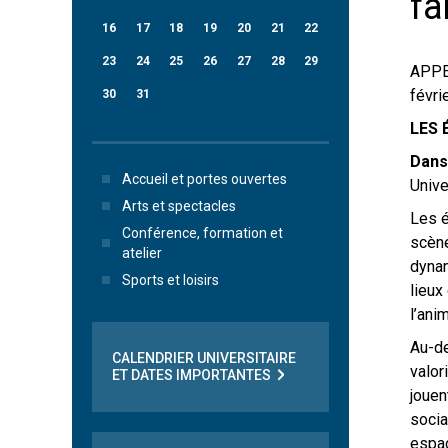
fa
16
17
18
19
20
21
22
23
24
25
26
27
28
29
APPE
févri
30
31
LES 
Dans 
Accueil et portes ouvertes
Unive
Arts et spectacles
Les é
Conférence, formation et
scène
atelier
dynam
Sports et loisirs
lieux
l’ani
Au-de
CALENDRIER UNIVERSITAIRE
valor
ET DATES IMPORTANTES
jouen
socia
espac