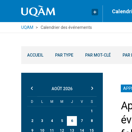
Calendr
UQAM
Calendrier des événements
ACCUEIL
PAR TYPE
PAR MOT-CLÉ
PAR 
APP
AOÛT
2026
D
L
M
M
J
V
S
Ap
1
év
2
3
4
5
6
7
8
9
10
11
12
13
14
15