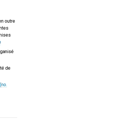
en outre
antes
smises
m
rganisé
lté de
(no.