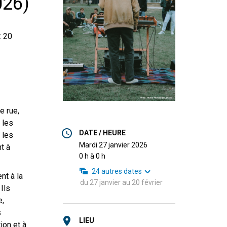
026)
 20
e rue,
 les
DATE / HEURE
 les
mardi 27 janvier 2026
nt à
0 h à 0 h
24
autres dates
nt à la
du
27 janvier
au
20 février
Ils
e,
s
LIEU
ion et à