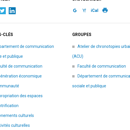
iCal
-CLÉS
GROUPES
partement de communication
Atelier de chronotopies urba
e et publique
(ACU)
culté de communication
Faculté de communication
génération économique
Département de communica
mmunauté
sociale et publique
ropriation des espaces
trification
ènements culturels
ivités culturelles