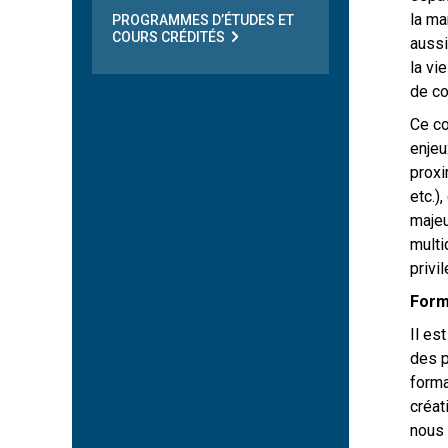
la ma
PROGRAMMES D’ÉTUDES ET
COURS CRÉDITÉS
aussi
la vi
de c
Ce co
enjeu
proxi
etc.)
majeu
multi
privi
Form
Il es
des p
forma
créat
nous 