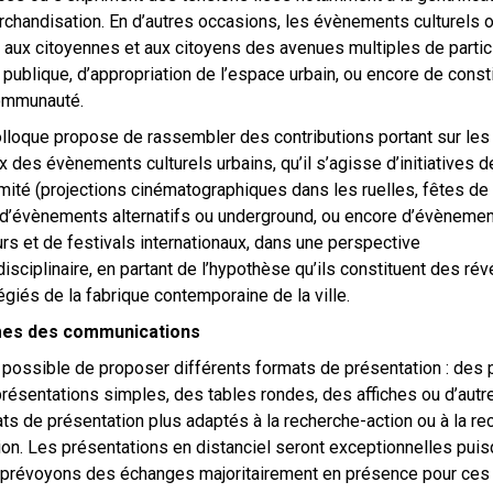
rchandisation. En d’autres occasions, les évènements culturels o
 aux citoyennes et aux citoyens des avenues multiples de partic
e publique, d’appropriation de l’espace urbain, ou encore de const
ommunauté.
lloque propose de rassembler des contributions portant sur les
x des évènements culturels urbains, qu’il s’agisse d’initiatives d
mité (projections cinématographiques dans les ruelles, fêtes de q
, d’évènements alternatifs ou underground, ou encore d’évèneme
rs et de festivals internationaux, dans une perspective
disciplinaire, en partant de l’hypothèse qu’ils constituent des rév
légiés de la fabrique contemporaine de la ville.
es des communications
t possible de proposer différents formats de présentation : des 
résentations simples, des tables rondes, des affiches ou d’autr
ts de présentation plus adaptés à la recherche-action ou à la re
ion. Les présentations en distanciel seront exceptionnelles pui
prévoyons des échanges majoritairement en présence pour ces