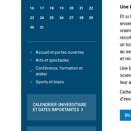
Une 
16
17
18
19
20
21
22
Et si
23
24
25
26
27
28
29
ensem
30
31
vraim
récol
un to
au se
Accueil et portes ouvertes
et ré
Arts et spectacles
Une b
Conférence, formation et
atelier
scien
leur 
Sports et loisirs
Cette
d’inn
CALENDRIER UNIVERSITAIRE
ET DATES IMPORTANTES
BI