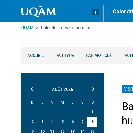
Calendr
UQAM
Calendrier des événements
ACCUEIL
PAR TYPE
PAR MOT-CLÉ
PAR 
VISI
AOÛT
2026
D
L
M
M
J
V
S
Ba
1
hu
2
3
4
5
6
7
8
9
10
11
12
13
14
15