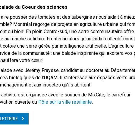
balade du Coeur des sciences
 faire pousser des tomates et des aubergines nous aidait à mieu
ble? Montréal regorge de projets en agriculture urbaine qui fon
ent du bien! En plein Centre-sud, une serre communautaire offre
te au marché solidaire Frontenac alors qu’un jardin collectif const
it côtoie une serre gérée par intelligence artificielle. L’agriculture
rvice de la communauté : une balade inspirante qui excitera vos 
chauffera votre cœur!
alade avec Jérémy Fraysse, candidat au doctorat au Départeme
ces biologiques de l’UQAM. Il s’intéresse aux espaces verts urb
aménagement et aux insectes qu’ils abritent!
 activité est organisée avec le soutien de MixCité, le carrefour
ovation ouverte du
Pôle sur la ville résiliente
.
LLETTERIE