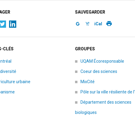
AGER
SAUVEGARDER
iCal
-CLÉS
GROUPES
ntréal
UQAM Écoresponsable
diversité
Coeur des sciences
iculture urbaine
MixCité
banisme
Pôle sur la ville résiliente de
Département des sciences
biologiques