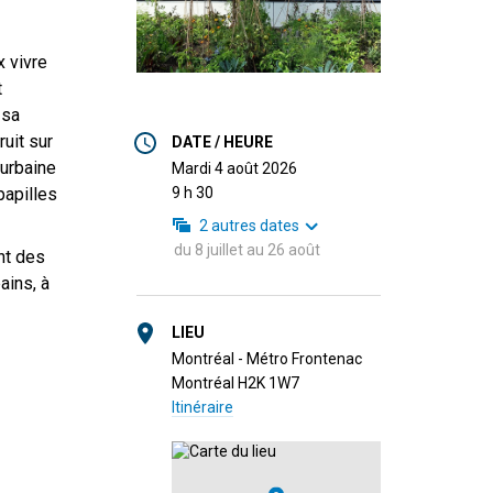
x vivre
t
 sa
ruit sur
DATE / HEURE
 urbaine
mardi 4 août 2026
9 h 30
papilles
2
autres dates
du
8 juillet
au
26 août
nt des
ains, à
LIEU
Montréal - Métro Frontenac
Montréal H2K 1W7
Itinéraire