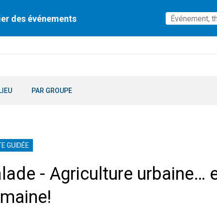
ier des événements
LIEU
PAR GROUPE
TE GUIDÉE
lade - Agriculture urbaine… e
maine!