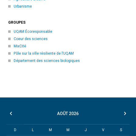
Urbanisme
GROUPES
UQAM Écoresponsable
Coeur des sciences
MixCité
Pôle sur la ville résiliente de l’UQAM
Département des sciences biologiques
AOÛT
2026
D
L
M
M
J
V
S