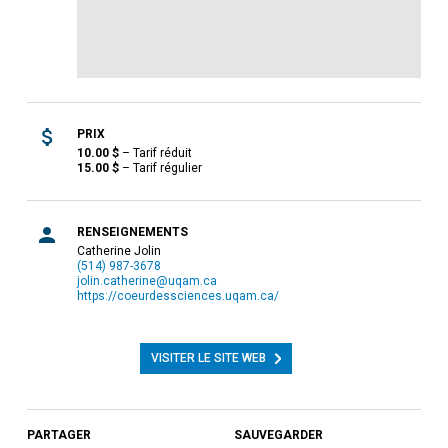
PRIX
10.00
$
–
Tarif réduit
15.00
$
–
Tarif régulier
RENSEIGNEMENTS
Catherine Jolin
(514) 987-3678
jolin.catherine@uqam.ca
https://coeurdessciences.uqam.ca/
VISITER LE SITE WEB
PARTAGER
SAUVEGARDER