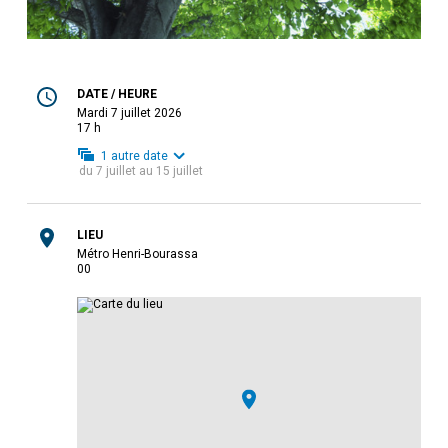
DATE / HEURE
mardi 7 juillet 2026
17 h
1
autre date
du
7 juillet
au
15 juillet
LIEU
Métro Henri-Bourassa
0
0