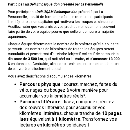
Participer au
Défi Embarque-don présenté par La Personnelle
Pour participer au
Défi UQAM Embarque-don
présenté par La
Personnelle, il suffit de former une équipe (nombre de participants
illimité), choisir un capitaine qui motivera les troupes et s’inscrire.
Veuillez noter que vos amis et vos proches non-uqamiens peuvent
faire partie de votre équipe pourvu que celle-ci demeure à majorité
uqamienne.
Chaque équipe déterminera le nombre de kilomètres qu’elle souhaite
parcourir. Les nombres de kilomètres de toutes les équipes seront
cumulatifs et permettront d’atteindre l’objectif collectif de parcourir la
distance de
3 500 km
, qu’il soit réel ou littéraire
, et d’amasser 13 000
$
en dons pour Centraide, afin de soutenir les personnes en situation
de pauvreté et d’isolement social.
Vous avez deux façons d’accumuler des kilomètres :
Parcours physique
: courez, marchez, faites du
vélo, nagez ou bougez à votre manière pour
accumuler vos kilomètres réels*.
Parcours littéraire
: lisez, composez, récitez
des œuvres littéraires pour accumuler vos
kilomètres littéraires, chaque tranche de
10 pages
lues
équivalant à
1 kilomètre
. Transformez vos
lectures en kilomètres solidaires !