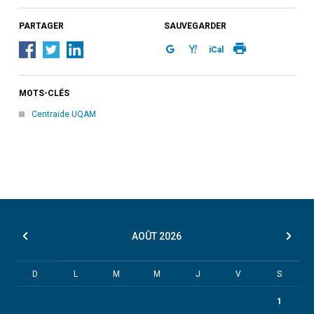
PARTAGER
SAUVEGARDER
iCal
MOTS-CLÉS
Centraide UQAM
AOÛT
2026
D
L
M
M
J
V
S
1