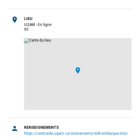
LIEU
UQAM - En ligne
0
0
RENSEIGNEMENTS
https://centraide.uqam.ca/evenements/defi-embarque-don/