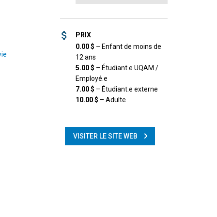
PRIX
0.00
$
–
Enfant de moins de
vie
12 ans
5.00
$
–
Étudiant.e UQAM /
Employé.e
7.00
$
–
Étudiant.e externe
10.00
$
–
Adulte
VISITER LE SITE WEB