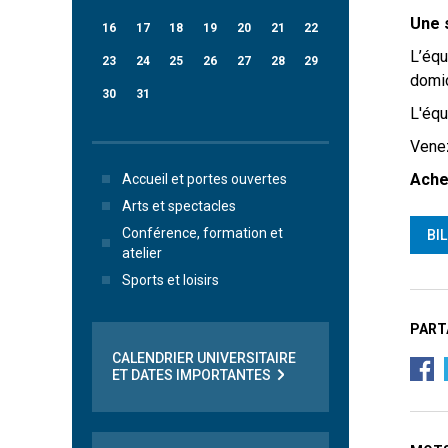
Une s
16
17
18
19
20
21
22
L’équ
23
24
25
26
27
28
29
domic
30
31
L'équ
Venez
Ache
Accueil et portes ouvertes
Arts et spectacles
Conférence, formation et
BI
atelier
Sports et loisirs
PART
CALENDRIER UNIVERSITAIRE
ET DATES IMPORTANTES