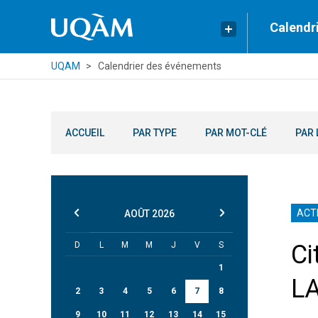
Calendr
UQAM
Calendrier des événements
ACCUEIL
PAR TYPE
PAR MOT-CLÉ
PAR 
ACTI
AOÛT
2026
D
L
M
M
J
V
S
Ci
1
L
2
3
4
5
6
7
8
9
10
11
12
13
14
15