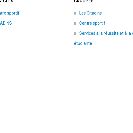
-CLÉS
GROUPES
tre sportif
Les Citadins
TADINS
Centre sportif
Services à la réussite et à la 
étudiante