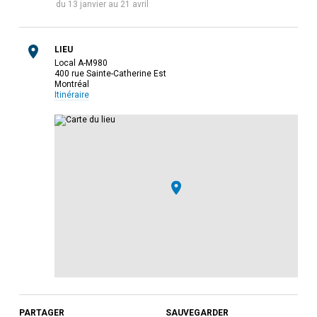
du
13 janvier
au
21 avril
LIEU
Local A-M980
400 rue Sainte-Catherine Est
Montréal
Itinéraire
PARTAGER
SAUVEGARDER