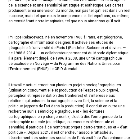
première qui sert à fabriquer la carte, doit être abordé avec la rigueur
de la science et une sensibilité artistique et esthétique. Les cartes
produisent ainsi une vision du monde, non pas tel qu’il est dans un réel
supposé, mais tel que nous le comprenons et l’interprétons, ou même,
en considérant notre imaginaire, tel que nous aimerions qu’il soit.
Philippe Rekacewicz, né en novembre 1960 à Paris, est géographe,
cartographe et information designer. Il achève ses études de
géographie à l’université de Paris I (Panthéon-Sorbonne) et devient —
de 1988 à 2014 — un collaborateur permanent du Monde diplomatique.
Il a parallèlement dirigé, de 1996 à 2008, une unité cartographique —
délocalisée en Norvège — du Programme des Nations Unies pour
l’Environnement (PNUE), le GRID-Arendal.
Il travaille actuellement sur plusieurs projets sociogéographiques
(utilisation concurrentielle et production de l’espace public/privé,
perception et représentation des frontières) et s’intéresse aux
relations qui unissent la cartographie avec l’art, la science et la
politique (apports de l’art dans la production). Il conduit en outre une
recherche sur la sémiologie graphique et « les écritures
cartographiques en prolongement », c’est-à-dire l’émergence de la
cartographie radicale (ou critique, ou encore expérimentale et
sensible). Il participe à de nombreux projets carto-artistiques et « d’art
politique ». Depuis 2021, il est chercheur associé rattaché au
département des sciences sociales de l’université de Wageningen aux