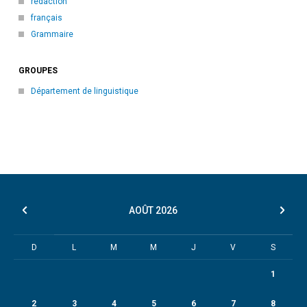
rédaction
français
Grammaire
GROUPES
Département de linguistique
AOÛT
2026
D
L
M
M
J
V
S
1
2
3
4
5
6
7
8