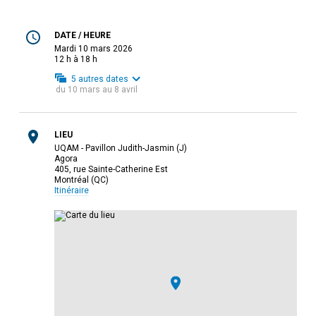
DATE / HEURE
mardi 10 mars 2026
12 h à 18 h
5
autres dates
du
10 mars
au
8 avril
LIEU
UQAM - Pavillon Judith-Jasmin (J)
Agora
405, rue Sainte-Catherine Est
Montréal (QC)
Itinéraire