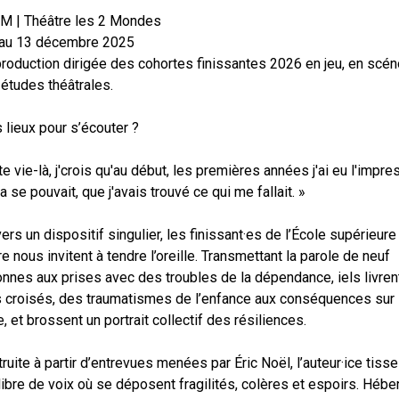
M | Théâtre les 2 Mondes
 au 13 décembre 2025
roduction dirigée des cohortes finissantes 2026 en jeu, en scé
 études théâtrales.
 lieux pour s’écouter ?
te vie-là, j'crois qu'au début, les premières années j'ai eu l'impre
a se pouvait, que j'avais trouvé ce qui me fallait. »
vers un dispositif singulier, les finissant·es de l’École supérieure
re nous invitent à tendre l’oreille. Transmettant la parole de neuf
nnes aux prises avec des troubles de la dépendance, iels livren
s croisés, des traumatismes de l’enfance aux conséquences sur l
e, et brossent un portrait collectif des résiliences.
ruite à partir d’entrevues menées par Éric Noël, l’auteur·ice tiss
 libre de voix où se déposent fragilités, colères et espoirs. Héb