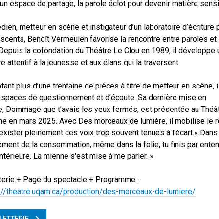
un espace de partage, la parole éclot pour devenir matière sensi
ien, metteur en scène et instigateur d’un laboratoire d’écriture 
scents, Benoît Vermeulen favorise la rencontre entre paroles et
. Depuis la cofondation du Théâtre Le Clou en 1989, il développe 
re attentif à la jeunesse et aux élans qui la traversent.
ant plus d’une trentaine de pièces à titre de metteur en scène, i
spaces de questionnement et d’écoute. Sa dernière mise en
, Dommage que t’avais les yeux fermés, est présentée au Théât
ne en mars 2025. Avec Des morceaux de lumière, il mobilise le r
 exister pleinement ces voix trop souvent tenues à l’écart.« Dans
lement de la consommation, même dans la folie, tu finis par enten
intérieure. La mienne s'est mise à me parler. »
tterie + Page du spectacle + Programme :
://theatre.uqam.ca/production/des-morceaux-de-lumiere/
LLETTERIE