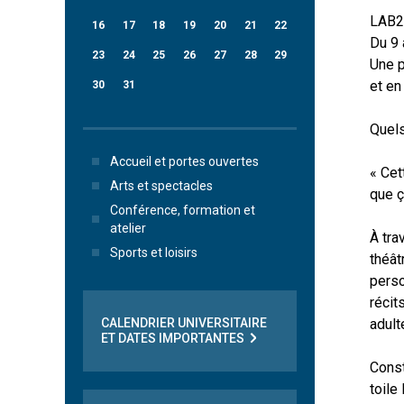
LAB2
16
17
18
19
20
21
22
Du 9
23
24
25
26
27
28
29
Une p
et en
30
31
Quels
Accueil et portes ouvertes
« Cet
Arts et spectacles
que ç
Conférence, formation et
atelier
À tra
Sports et loisirs
théât
perso
récit
adult
CALENDRIER UNIVERSITAIRE
ET DATES IMPORTANTES
Const
toile