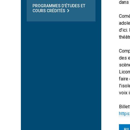
dans 
PROGRAMMES D’ÉTUDES ET
COURS CRÉDITÉS
Coméd
adole
d’ici
théât
Compt
des e
scène
Licor
faire
l'iso
voix 
Bille
https
BI