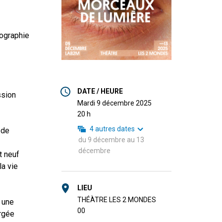
nographie
DATE / HEURE
ssion
mardi 9 décembre 2025
20 h
4
autres dates
 de
du
9 décembre
au
13
décembre
t neuf
a vie
LIEU
THÉÀTRE LES 2 MONDES
e une
0
0
ergée