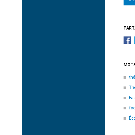
PART
MOTS
thé
Th
Fa
fac
Éco