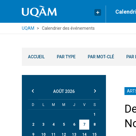
Calendr
UQAM
Calendrier des événements
ACCUEIL
PAR TYPE
PAR MOT-CLÉ
PAR 
ART
AOÛT
2026
D
L
M
M
J
V
S
De
1
No
2
3
4
5
6
7
8
9
10
11
12
13
14
15