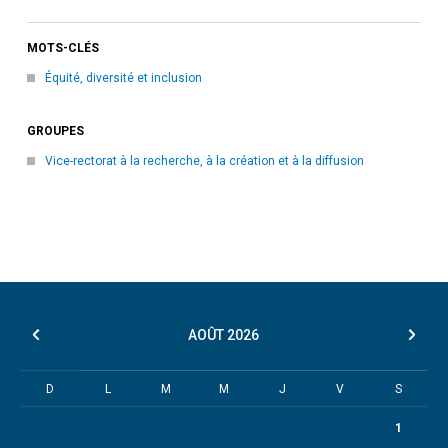
MOTS-CLÉS
Équité, diversité et inclusion
GROUPES
Vice-rectorat à la recherche, à la création et à la diffusion
AOÛT
2026
D
L
M
M
J
V
S
1