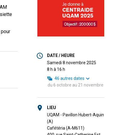
UQAM
siette
 pour
DATE / HEURE
samedi 8 novembre 2025
8 h à 16 h
46
autres dates
du
6 octobre
au
21 novembre
LIEU
UQAM - Pavillon Hubert-Aquin
(A)
Cafétéria (A-M611)
400, rue Saint-Catherine Est