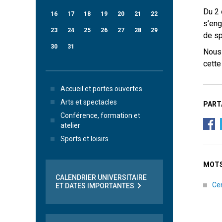
Du 2 
16
17
18
19
20
21
22
s’eng
23
24
25
26
27
28
29
de sp
30
31
Nous 
cette
Accueil et portes ouvertes
Arts et spectacles
PART
Conférence, formation et
atelier
Sports et loisirs
MOTS
CALENDRIER UNIVERSITAIRE
Ce
ET DATES IMPORTANTES