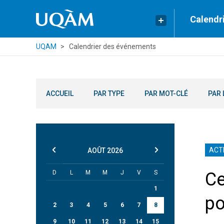
Calendr
UQAM
Calendrier des événements
ACCUEIL
PAR TYPE
PAR MOT-CLÉ
PAR 
ACT
AOÛT
2026
D
L
M
M
J
V
S
Ce
1
po
2
3
4
5
6
7
8
9
10
11
12
13
14
15