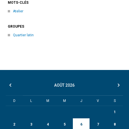
MOTS-CLÉS
Atelier
GROUPES
Quartier latin
AOÛT
2026
D
L
M
M
J
V
S
1
2
3
4
5
6
7
8