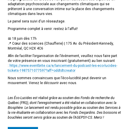
adaptation psychosociale aux changements climatiques qui se
prêteront à une conversation intime sur la place des changements
climatiques dans leurs vies.
Le panel sera suivi d'un réseautage.
Programme complet à venir: restez à l'affut!
📅 18 juin dès 17h
📍 Cœur des sciences (Chaufferie) | 175 Av. du Président-Kennedy,
Montréal, QC H2X 4C6
Afin de faciliter l’organisation de l’évènement, veuillez nous faire part
de votre présence en vous inscrivant (gratuitement) au lien suivant
:
https://www.eventbrite.ca/e/lancement-du-podcast-les-eco-lucides-
tickets-1987571077597?aff=oddtdtcreator
Nous sommes convaincues que l’éco-lucidité peut devenir un
mouvement. Venez le découvrir avec nous.
Les Éco-Lucides est réalisé grâce au soutien des Fonds de recherche du
Québec (FRQ), dont l’enregistrement a été réalisé en collaboration avec la
Biosphère. Le lancement est rendu possible grâce au soutien des Services à
la vie étudiante en collaboration avec les Fonds Desjardins. Des boissons et
bouchées seront servis grâce au soutien de l’AGEPSY-CS. Merci !