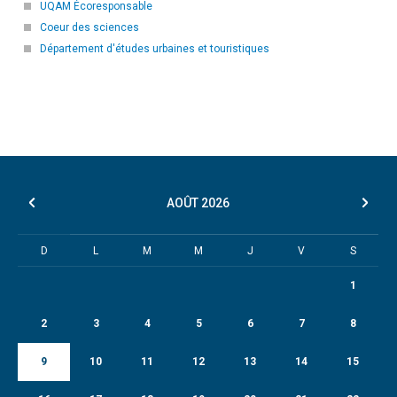
UQAM Écoresponsable
Coeur des sciences
Département d'études urbaines et touristiques
AOÛT
2026
D
L
M
M
J
V
S
1
2
3
4
5
6
7
8
9
10
11
12
13
14
15