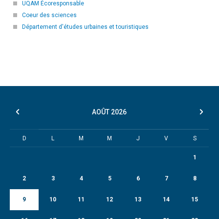
UQAM Écoresponsable
Coeur des sciences
Département d'études urbaines et touristiques
AOÛT
2026
D
L
M
M
J
V
S
1
2
3
4
5
6
7
8
9
10
11
12
13
14
15