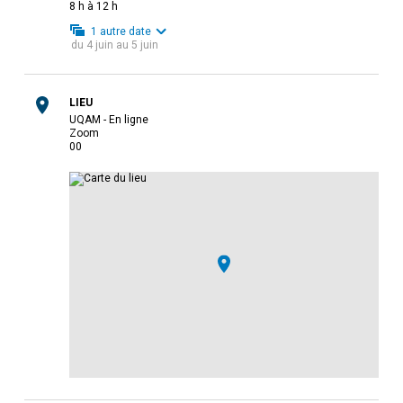
8 h à 12 h
1
autre date
du
4 juin
au
5 juin
LIEU
UQAM - En ligne
Zoom
0
0