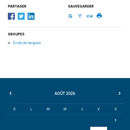
PARTAGER
SAUVEGARDER
iCal
GROUPES
École de langues
AOÛT
2026
D
L
M
M
J
V
S
1