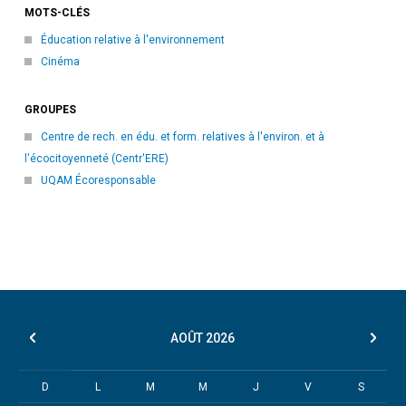
MOTS-CLÉS
Éducation relative à l'environnement
Cinéma
GROUPES
Centre de rech. en édu. et form. relatives à l'environ. et à
l'écocitoyenneté (Centr'ERE)
UQAM Écoresponsable
AOÛT
2026
D
L
M
M
J
V
S