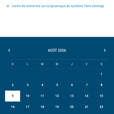
Centre de recherche sur la dynamique du système Terre (Geotop)
AOÛT
2026
D
L
M
M
J
V
S
1
2
3
4
5
6
7
8
9
10
11
12
13
14
15
16
17
18
19
20
21
22