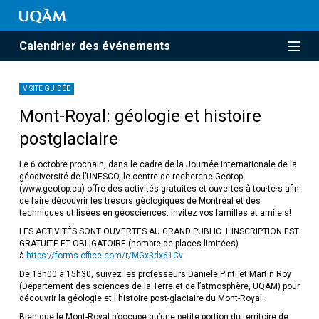
Calendrier des événements
VISITE GUIDÉE
Mont-Royal: géologie et histoire
postglaciaire
Le 6 octobre prochain, dans le cadre de la Journée internationale de la
géodiversité de l’UNESCO, le centre de recherche Geotop
(www.geotop.ca) offre des activités gratuites et ouvertes à tou·te·s afin
de faire découvrir les trésors géologiques de Montréal et des
techniques utilisées en géosciences. Invitez vos familles et ami·e·s!
LES ACTIVITÉS SONT OUVERTES AU GRAND PUBLIC. L’INSCRIPTION EST
GRATUITE ET OBLIGATOIRE (nombre de places limitées)
à
https://forms.office.com/r/MGx3dx61Cv
De 13h00 à 15h30, suivez les professeurs Daniele Pinti et Martin Roy
(Département des sciences de la Terre et de l’atmosphère, UQAM) pour
découvrir la géologie et l'histoire post-glaciaire du Mont-Royal.
Bien que le Mont-Royal n’occupe qu’une petite portion du territoire de