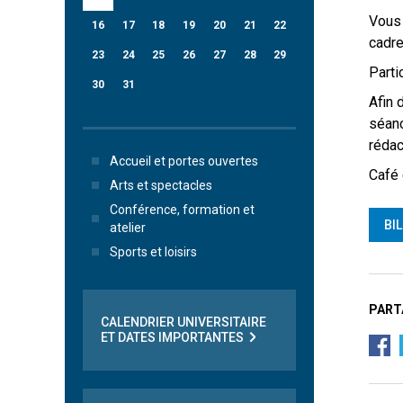
Vous 
16
17
18
19
20
21
22
cadre
23
24
25
26
27
28
29
Parti
30
31
Afin 
séanc
rédac
Accueil et portes ouvertes
Café 
Arts et spectacles
Conférence, formation et
BI
atelier
Sports et loisirs
PART
CALENDRIER UNIVERSITAIRE
ET DATES IMPORTANTES