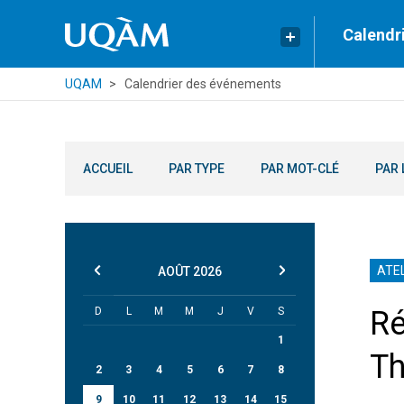
Calendr
UQAM
Calendrier des événements
ACCUEIL
PAR TYPE
PAR MOT-CLÉ
PAR 
ATEL
AOÛT
2026
D
L
M
M
J
V
S
Ré
1
Th
2
3
4
5
6
7
8
9
10
11
12
13
14
15