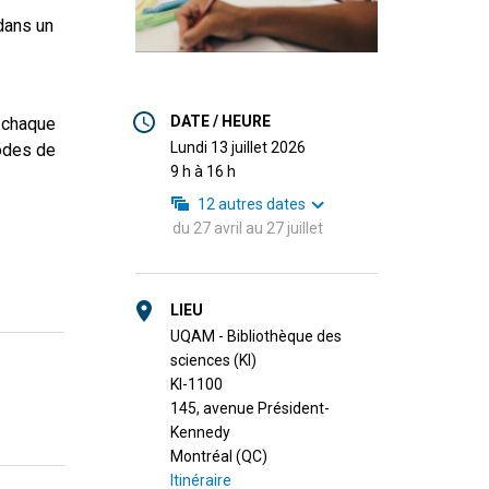
dans un
DATE / HEURE
, chaque
lundi 13 juillet 2026
odes de
9 h à 16 h
12
autres dates
du
27 avril
au
27 juillet
LIEU
UQAM - Bibliothèque des
sciences (KI)
KI-1100
145, avenue Président-
Kennedy
Montréal (QC)
Itinéraire