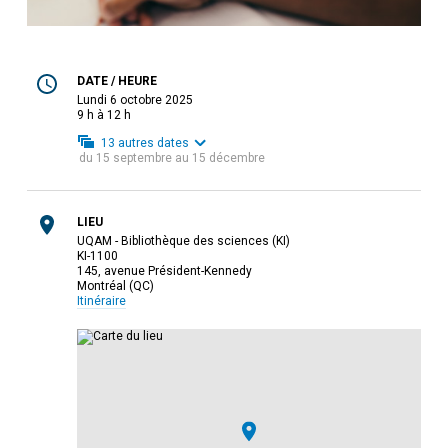
DATE / HEURE
lundi 6 octobre 2025
9 h à 12 h
13
autres dates
du
15 septembre
au
15 décembre
LIEU
UQAM - Bibliothèque des sciences (KI)
KI-1100
145, avenue Président-Kennedy
Montréal (QC)
Itinéraire