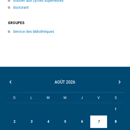
soutien aux cycles supérieures
doctorant
GROUPES
Service des bibliothèques
AOÛT
2026
D
L
M
M
J
V
S
1
2
3
4
5
6
7
8