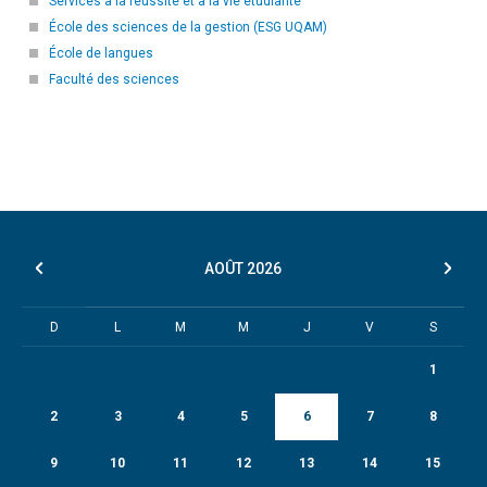
Services à la réussite et à la vie étudiante
École des sciences de la gestion (ESG UQAM)
École de langues
Faculté des sciences
AOÛT
2026
D
L
M
M
J
V
S
1
2
3
4
5
6
7
8
9
10
11
12
13
14
15