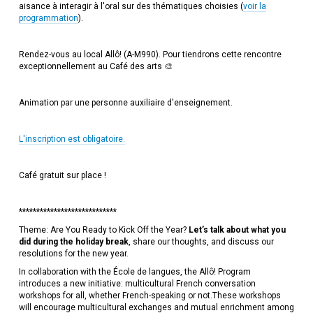
aisance à interagir à l'oral sur des thématiques choisies (
voir la
programmation
).
Rendez-vous au local Allô! (A-M990). Pour tiendrons cette rencontre
exceptionnellement au Café des arts 🎨
Animation par une personne auxiliaire d'enseignement.
L'inscription est obligatoire.
Café gratuit sur place !
****************************
Theme: Are You Ready to Kick Off the Year?
Let’s talk about what you
did during the holiday break
, share our thoughts, and discuss our
resolutions for the new year.
In collaboration with the École de langues, the Allô! Program
introduces a new initiative: multicultural French conversation
workshops for all, whether French-speaking or not.These workshops
will encourage multicultural exchanges and mutual enrichment among