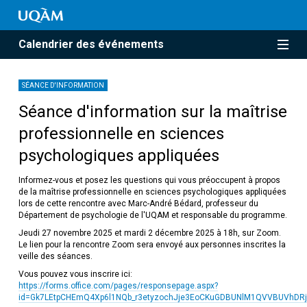
Calendrier des événements
SÉANCE D'INFORMATION
Séance d'information sur la maîtrise
professionnelle en sciences
psychologiques appliquées
Informez-vous et posez les questions qui vous préoccupent à propos
de la maîtrise professionnelle en sciences psychologiques appliquées
lors de cette rencontre avec Marc-André Bédard, professeur du
Département de psychologie de l'UQAM et responsable du programme.
Jeudi 27 novembre 2025 et mardi 2 décembre 2025 à 18h, sur Zoom.
Le lien pour la rencontre Zoom sera envoyé aux personnes inscrites la
veille des séances.
Vous pouvez vous inscrire ici:
https://forms.office.com/pages/responsepage.aspx?
id=Gk7LEtpCHEmQ4Xp6l1NQb_r3etyzochJje3EoCKuGDBUNlM1QVVBUVhDRj