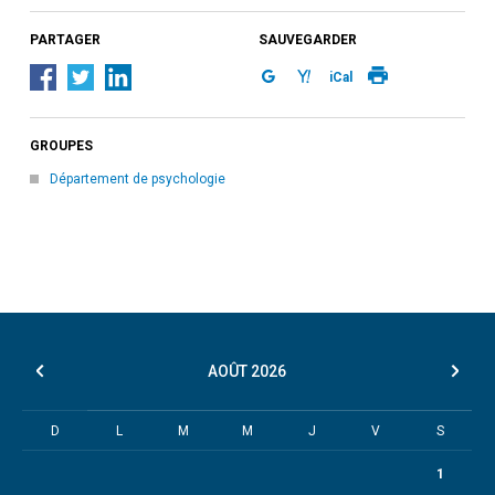
PARTAGER
SAUVEGARDER
iCal
GROUPES
Département de psychologie
AOÛT
2026
D
L
M
M
J
V
S
1