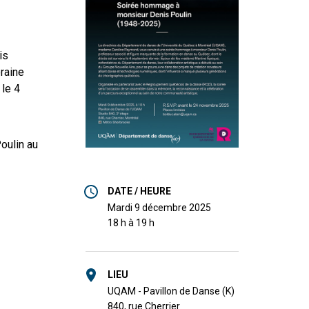
is
raine
le 4
oulin au
DATE / HEURE
mardi 9 décembre 2025
18 h à 19 h
LIEU
UQAM - Pavillon de Danse (K)
840, rue Cherrier