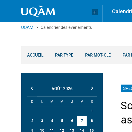
Calendr
UQAM
Calendrier des événements
ACCUEIL
PAR TYPE
PAR MOT-CLÉ
PAR 
SPE
AOÛT
2026
D
L
M
M
J
V
S
So
1
as
2
3
4
5
6
7
8
9
10
11
12
13
14
15