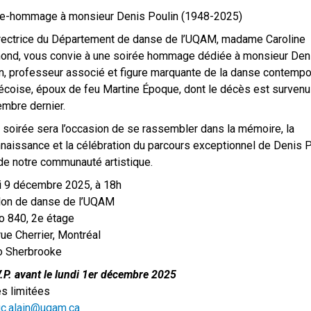
ée-hommage à monsieur Denis Poulin (1948-2025)
rectrice du Département de danse de l’UQAM, madame Caroline
nd, vous convie à une soirée hommage dédiée à monsieur Den
n, professeur associé et figure marquante de la danse contempo
coise, époux de feu Martine Époque, dont le décès est survenu 
mbre dernier.
 soirée sera l’occasion de se rassembler dans la mémoire, la
naissance et la célébration du parcours exceptionnel de Denis P
de notre communauté artistique.
 9 décembre 2025, à 18h
lon de danse de l’UQAM
o 840, 2e étage
rue Cherrier, Montréal
o Sherbrooke
.P. avant le lundi 1er décembre 2025
s limitées
c.alain@uqam.ca