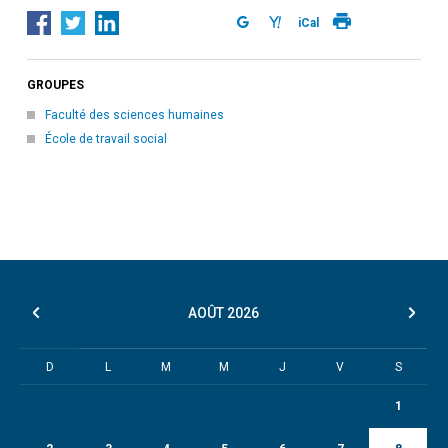
iCal
GROUPES
Faculté des sciences humaines
École de travail social
AOÛT
2026
D
L
M
M
J
V
S
1