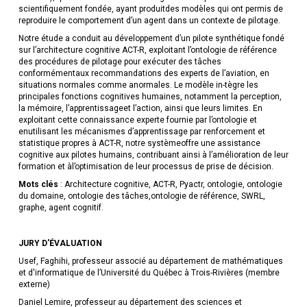
scientifiquement fondée, ayant produitdes modèles qui ont permis de
reproduire le comportement d’un agent dans un contexte de pilotage.
Notre étude a conduit au développement d’un pilote synthétique fondé
sur l’architecture cognitive ACT-R, exploitant l’ontologie de référence
des procédures de pilotage pour exécuter des tâches
conformémentaux recommandations des experts de l’aviation, en
situations normales comme anormales. Le modèle in-tègre les
principales fonctions cognitives humaines, notamment la perception,
la mémoire, l’apprentissageet l’action, ainsi que leurs limites. En
exploitant cette connaissance experte fournie par l’ontologie et
enutilisant les mécanismes d’apprentissage par renforcement et
statistique propres à ACT-R, notre systèmeoffre une assistance
cognitive aux pilotes humains, contribuant ainsi à l’amélioration de leur
formation et àl’optimisation de leur processus de prise de décision.
Mots clés
: Architecture cognitive, ACT-R, Pyactr, ontologie, ontologie
du domaine, ontologie des tâches,ontologie de référence, SWRL,
graphe, agent cognitif.
JURY D'ÉVALUATION
Usef, Faghihi, professeur associé au département de mathématiques
et d'informatique de l’Université du Québec à Trois-Rivières (membre
externe)
Daniel Lemire, professeur au département des sciences et