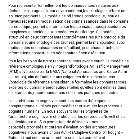
Pour représenter formellement les connaissances relatives aux
tâches de pilotage et à leur environnement,les ontologies offrent une
solution pertinente. Le modèle de référence ontologique, issu de
travaux récentsen modélisation des connaissances dans le domaine
aéronautique, permet de formaliser les connaissancesprocédurales
complexes associées aux procédures de pilotage. Ce modèle,
structuré en deux composantescomplémentaires (une ontologie du
domaine et une ontologie des tâches), permet la manipulation auto-
matique des connaissances en détaillant, pour chaque tâche, les
informations contextuelles nécessaires àson exécution.
Pour les besoins de notre recherche, nous avons enrichi le modèle de
référence ontologique en y intégrantl’ontologie Air Traffic Management
(ATM) développée par la NASA (National Aeronautics and Space Admi-
nistration), afin de l’adapter aux exigences de nos simulations.
L’ontologie de référence ainsi obtenue for-malise les connaissances
expertes du domaine aéronautique telles qu’elles sont définies dans
les standards,recommandations et bonnes pratiques du secteur.
Les architectures cognitives sont des cadres théoriques et
computationnels utilisés pour modéliser et si-muler les processus
cognitifs humains. En nous appuyant sur les propriétés de
l’architecture cognitive re-cherchée, sur les critères de Newell et sur
les désiderata de Sun permettant de définir diverses
capacités,propriétés et critères d’évaluation des architectures
cognitives, nous avons choisi ACT-R (Adaptive Control ofThought –
Rational), qui est une architecture cognitive complète et