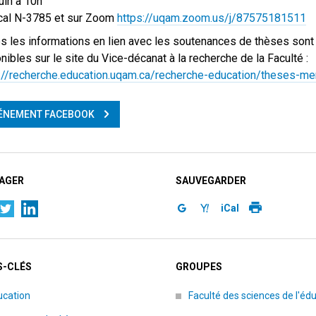
juin à 10h
cal N-3785 et sur Zoom
https://uqam.zoom.us/j/87575181511
s les informations en lien avec les soutenances de thèses sont
nibles sur le site du Vice-décanat à la recherche de la Faculté :
://recherche.education.uqam.ca/recherche-education/theses-m
ÉNEMENT FACEBOOK
AGER
SAUVEGARDER
iCal
-CLÉS
GROUPES
ucation
Faculté des sciences de l'éd