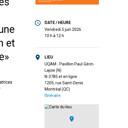
des
DATE / HEURE
 une
vendredi 5 juin 2026
10 h à 12 h
n et
le»
LIEU
UQAM - Pavillon Paul-Gérin-
Lajoie (N)
N-3785 et en ligne
atrices
1205, rue Saint-Denis
r
Montréal (QC)
Itinéraire