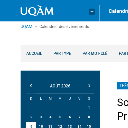
Calendr
UQAM
Calendrier des événements
ACCUEIL
PAR TYPE
PAR MOT-CLÉ
PAR 
THÈ
AOÛT
2026
D
L
M
M
J
V
S
So
1
Pr
2
3
4
5
6
7
8
9
10
11
12
13
14
15