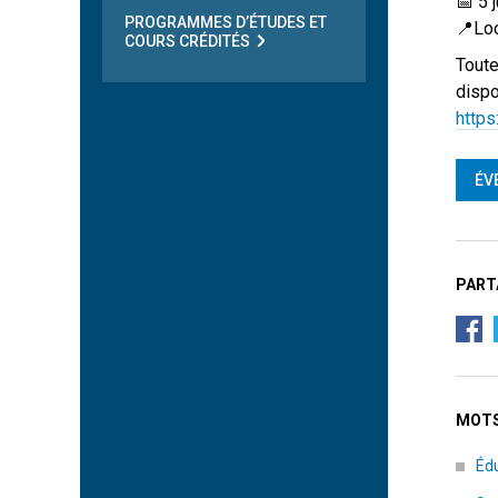
📅 5 
PROGRAMMES D’ÉTUDES ET
📍Lo
COURS CRÉDITÉS
Toute
dispo
https
ÉV
PART
MOTS
Éd