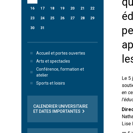
qu
16
17
18
19
20
21
22
éd
23
24
25
26
27
28
29
pe
30
31
ap
Accueil et portes ouvertes
le
Arts et spectacles
Conférence, formation et
atelier
Le 5 
Sports et loisirs
souti
en ce
l’édu
CALENDRIER UNIVERSITAIRE
Dire
ET DATES IMPORTANTES
Natha
Lise 