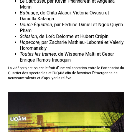
Le Carrousel
, par Kevin Phannareth et Angelika
Morin
Butinage
, de Ghita Alaoui, Victoria Owusu et
Daniella Katanga
Douce Équation
, par Fédrine Daniel et Ngoc Quynh
Pham
Scission
, de Loïc Delorme et Hubert Crépin
Hopecore
, par Zacharie Mathieu-Labonté et Valeriy
Horomanskiy
Toutes les trames
, de Wissame Malti et Cesar
Enrique Ramos Irausquin
La vidéoprojection est le fruit d’une collaboration entre le Partenariat du
Quartier des spectacles et l’UQAM afin de favoriser l’émergence de
nouveaux talents et d’appuyer la relève.