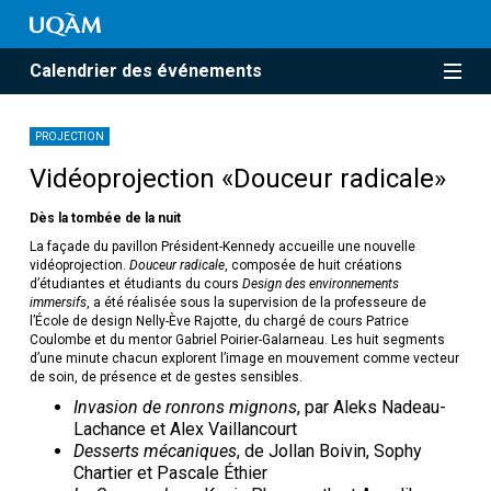
Calendrier des événements
PROJECTION
Vidéoprojection «Douceur radicale»
Dès la tombée de la nuit
La façade du pavillon Président-Kennedy accueille une nouvelle
vidéoprojection.
Douceur radicale
, composée de huit créations
d’étudiantes et étudiants du cours
Design des environnements
immersifs
, a été réalisée sous la supervision de la professeure de
l’École de design Nelly-Ève Rajotte, du chargé de cours Patrice
Coulombe et du mentor Gabriel Poirier-Galarneau. Les huit segments
d’une minute chacun explorent l’image en mouvement comme vecteur
de soin, de présence et de gestes sensibles.
Invasion de ronrons mignons
, par Aleks Nadeau-
Lachance et Alex Vaillancourt
Desserts mécaniques
, de Jollan Boivin, Sophy
Chartier et Pascale Éthier