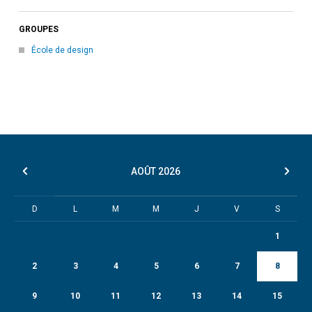
GROUPES
École de design
AOÛT
2026
D
L
M
M
J
V
S
1
2
3
4
5
6
7
8
9
10
11
12
13
14
15