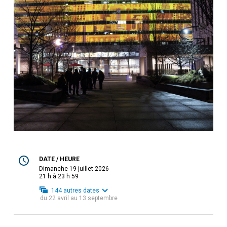
DATE / HEURE
dimanche 19 juillet 2026
21 h à 23 h 59
144
autres dates
du
22 avril
au
13 septembre