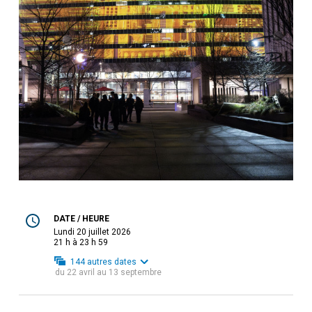
DATE / HEURE
lundi 20 juillet 2026
21 h à 23 h 59
144
autres dates
du
22 avril
au
13 septembre