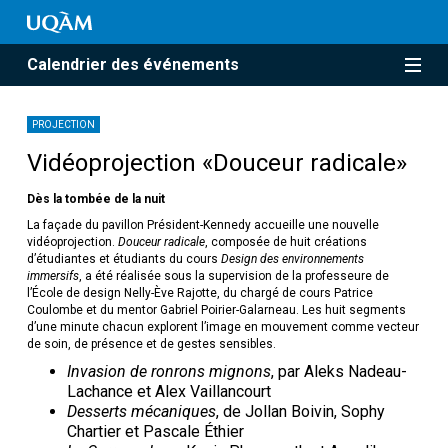
Calendrier des événements
PROJECTION
Vidéoprojection «Douceur radicale»
Dès la tombée de la nuit
La façade du pavillon Président-Kennedy accueille une nouvelle
vidéoprojection.
Douceur radicale
, composée de huit créations
d’étudiantes et étudiants du cours
Design des environnements
immersifs
, a été réalisée sous la supervision de la professeure de
l’École de design Nelly-Ève Rajotte, du chargé de cours Patrice
Coulombe et du mentor Gabriel Poirier-Galarneau. Les huit segments
d’une minute chacun explorent l’image en mouvement comme vecteur
de soin, de présence et de gestes sensibles.
Invasion de ronrons mignons
, par Aleks Nadeau-
Lachance et Alex Vaillancourt
Desserts mécaniques
, de Jollan Boivin, Sophy
Chartier et Pascale Éthier