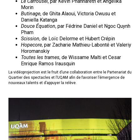
Le Carrousel
, par Kevin Phannareth et Angelika
Morin
Butinage
, de Ghita Alaoui, Victoria Owusu et
Daniella Katanga
Douce Équation
, par Fédrine Daniel et Ngoc Quynh
Pham
Scission
, de Loïc Delorme et Hubert Crépin
Hopecore
, par Zacharie Mathieu-Labonté et Valeriy
Horomanskiy
Toutes les trames
, de Wissame Malti et Cesar
Enrique Ramos Irausquin
La vidéoprojection est le fruit d’une collaboration entre le Partenariat du
Quartier des spectacles et l’UQAM afin de favoriser l’émergence de
nouveaux talents et d’appuyer la relève.