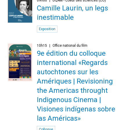
09h00
UQAM - Coeur des sciences (CO)
Camille Laurin, un legs
inestimable
Exposition
10h15
Office national du film
9e édition du colloque
international «Regards
autochtones sur les
Amériques | Revisioning
the Americas throught
Indigenous Cinema |
Visiones indígenas sobre
las Américas»
Colloque