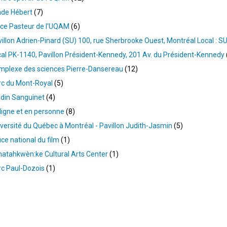
ade Hébert
7
ace Pasteur de l'UQAM
6
illon Adrien-Pinard (SU) 100, rue Sherbrooke Ouest, Montréal Local : 
al PK-1140, Pavillon Président-Kennedy, 201 Av. du Président-Kennedy
mplexe des sciences Pierre-Dansereau
12
rc du Mont-Royal
5
din Sanguinet
4
ligne et en personne
8
versité du Québec à Montréal - Pavillon Judith-Jasmin
5
ice national du film
1
atahkwèn:ke Cultural Arts Center
1
c Paul-Dozois
1