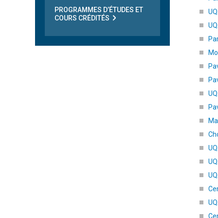
PROGRAMMES D’ÉTUDES ET
UQ
COURS CRÉDITÉS
UQ
Par
Mon
Pav
Pav
UQA
Pav
Ma
Cho
UQA
UQA
UQA
Cen
UQA
Cen