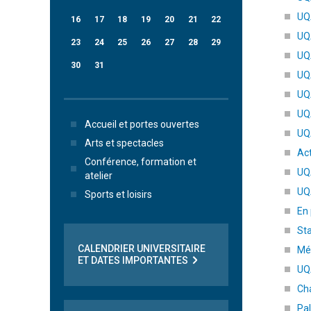
UQA
16
17
18
19
20
21
22
UQA
23
24
25
26
27
28
29
UQA
30
31
UQA
UQA
UQ
Accueil et portes ouvertes
UQA
Arts et spectacles
Act
Conférence, formation et
UQA
atelier
UQ
Sports et loisirs
En 
St
CALENDRIER UNIVERSITAIRE
Mé
ET DATES IMPORTANTES
UQ
Cha
Pal