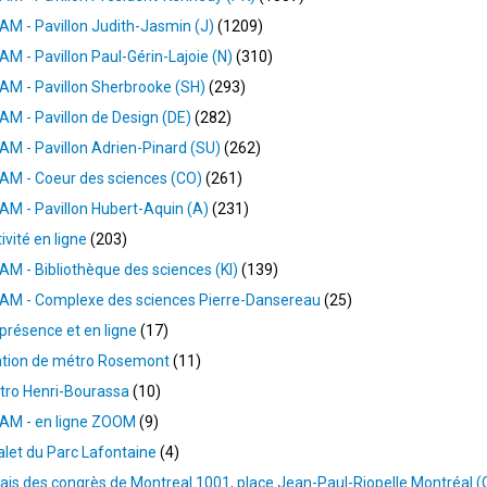
M - Pavillon Judith-Jasmin (J)
1209
M - Pavillon Paul-Gérin-Lajoie (N)
310
M - Pavillon Sherbrooke (SH)
293
M - Pavillon de Design (DE)
282
M - Pavillon Adrien-Pinard (SU)
262
AM - Coeur des sciences (CO)
261
M - Pavillon Hubert-Aquin (A)
231
ivité en ligne
203
M - Bibliothèque des sciences (KI)
139
AM - Complexe des sciences Pierre-Dansereau
25
présence et en ligne
17
ation de métro Rosemont
11
tro Henri-Bourassa
10
AM - en ligne ZOOM
9
let du Parc Lafontaine
4
ais des congrès de Montreal 1001, place Jean-Paul-Riopelle Montréal (