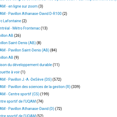
AM - en ligne sur zoom
3
AM - Pavillon Athanase-David D-R100
2
c Lafontaine
2
tréal - Métro Frontenac
13
illon AB
26
illon Saint-Denis (AB)
8
M - Pavillon Saint-Denis (AB)
84
illon AB
9
ison du développement durable
11
uette à voir
1
M - Pavillon J.-A.-DeSève (DS)
572
M - Pavillon des sciences de la gestion (R)
339
M - Centre sportif (CS)
199
tre sportif de l'UQAM
74
M - Pavillon Athanase-David (D)
72
tre sportif de l'UQAM
52