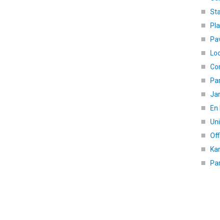
St
Pl
Pav
Loc
Co
Pa
Jar
En 
Uni
Off
Kan
Par