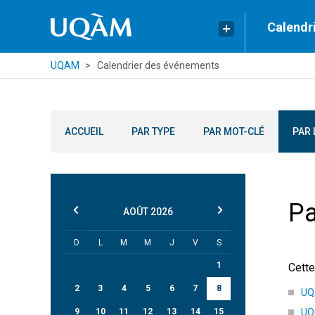
Calendr
UQAM
Calendrier des événements
ACCUEIL
PAR TYPE
PAR MOT-CLÉ
PAR 
Pa
AOÛT
2026
D
L
M
M
J
V
S
1
Cette
2
3
4
5
6
7
8
UQA
9
10
11
12
13
14
15
UQA