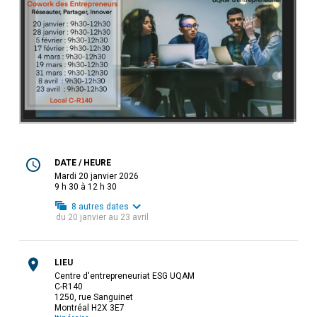
DATE / HEURE
mardi 20 janvier 2026
9 h 30 à 12 h 30
8
autres dates
du
20 janvier
au
23 avril
LIEU
Centre d'entrepreneuriat ESG UQAM
C-R140
1250, rue Sanguinet
Montréal H2X 3E7