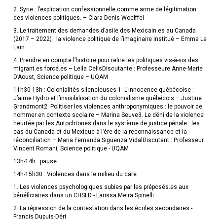
2. Syrie : l’explication confessionnelle comme arme de légitimation
des violences politiques. – Clara Denis-Woelffel
3. Le traitement des demandes d’asile des Mexicain.es au Canada
(2017 – 2022) : la violence politique de l’imaginaire institué – Emma Le
Lain
4. Prendre en compte l’histoire pour relire les politiques vis-à-vis des
migrant.es forcé.es – Leila CelisDiscutante : Professeure Anne-Marie
D’Aoust, Science politique – UQAM
11h30-13h : Colonialités silencieuses 1. L’innocence québécoise :
J’aime Hydro et l’invisibilisation du colonialisme québécois – Justine
Grandmont2. Politiser les violences anthroponymiques : le pouvoir de
nommer en contexte scolaire – Marina Seuve3. Le déni de la violence
heurtée par les Autochtones dans le système de justice pénale : les
cas du Canada et du Mexique à l’ère de la reconnaissance et la
réconciliation – Maria Fernanda Sigüenza VidalDiscutant : Professeur
Vincent Romani, Science politique - UQAM
13h-14h : pause
14h-15h30 : Violences dans le milieu du care
1. Les violences psychologiques subies par les préposés.es aux
bénéficiaires dans un CHSLD - Larissa Meira Spinelli
2. La répression de la contestation dans les écoles secondaires -
Francis Dupuis-Déri