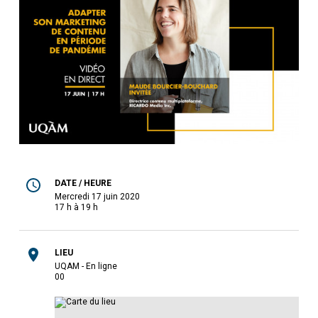
DATE / HEURE
mercredi 17 juin 2020
17 h à 19 h
LIEU
UQAM - En ligne
0
0