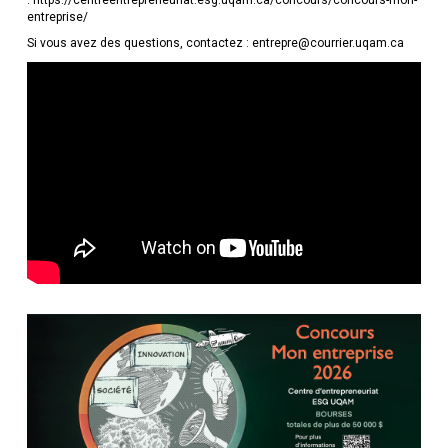
: https://centreentrepreneuriat.esg.uqam.ca/concours/concours-mon-
entreprise/
Si vous avez des questions, contactez : entrepre@courrier.uqam.ca