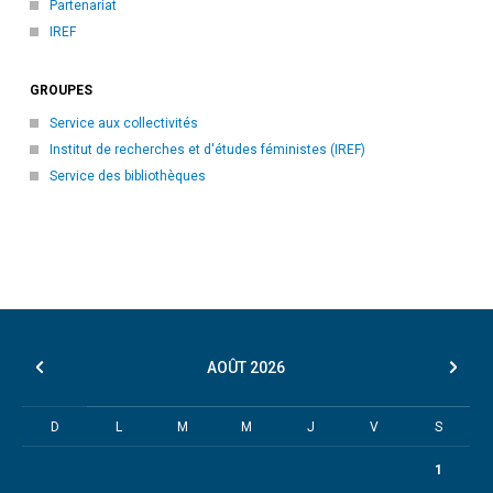
Partenariat
IREF
GROUPES
Service aux collectivités
Institut de recherches et d'études féministes (IREF)
Service des bibliothèques
AOÛT
2026
D
L
M
M
J
V
S
1