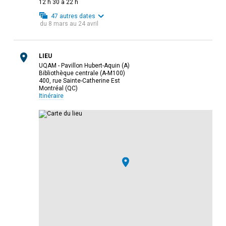
12 h 30 à 22 h
47
autres dates
du
8 mars
au
24 avril
LIEU
UQAM - Pavillon Hubert-Aquin (A)
Bibliothèque centrale (A-M100)
400, rue Sainte-Catherine Est
Montréal (QC)
Itinéraire