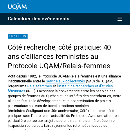
Calendrier des événements
EXPOSITION
Côté recherche, côté pratique: 40
ans d'alliances féministes au
Protocole UQAM/Relais-femmes
Actif depuis 1982, le Protocole UQAM/Relais‐femmes est une alliance
institutionnelle entre le
Service aux collectivités
(SAC) de l’UQAM,
l’organisme
Relais-femmes
et l’
Institut de recherches et d’études
féministes
(IREF). Favorisant la convergence entre les besoins des
groupes de femmes du Québec et les intérêts des chercheur·es, cette
alliance facilite le développement et la concrétisation de projets
partenariaux porteurs de transformations sociales
féministes.Soulignant son 40e anniversaire, Côté recherche, côté
pratique trace l’histoire et l’actualité du Protocole. Avec une attention
particulière portée aux projets soutenus dans la dernière décennie,
l’exposition participe à faire rayonner les retombées issues du