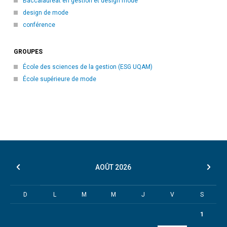
Baccalauréat en gestion et design mode
design de mode
conférence
GROUPES
École des sciences de la gestion (ESG UQAM)
École supérieure de mode
AOÛT
2026
D
L
M
M
J
V
S
1