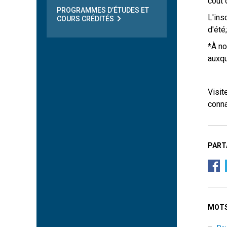
coût 
PROGRAMMES D’ÉTUDES ET
L'ins
COURS CRÉDITÉS
d'été
*À no
auxqu
Visit
conna
PART
MOTS