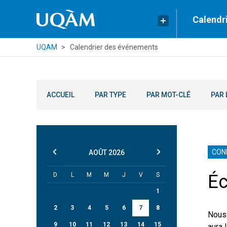
Calendr
UQAM
Calendrier des événements
ACCUEIL
PAR TYPE
PAR MOT-CLÉ
PAR 
CON
AOÛT
2026
D
L
M
M
J
V
S
Éc
1
2
3
4
5
6
7
8
Nous 
9
10
11
12
13
14
15
aura 