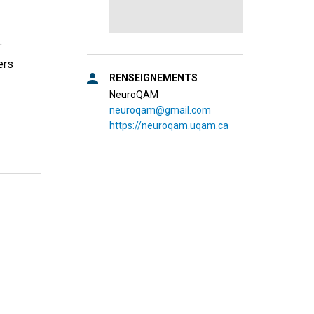
s.
ers
RENSEIGNEMENTS
NeuroQAM
neuroqam@gmail.com
https://neuroqam.uqam.ca