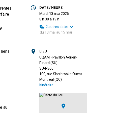
DATE / HEURE
érentes
mardi 13 mai 2025
faire
8 h 30 à 19 h
2
autres dates
25!
du
13 mai
au
15 mai
 liens
LIEU
UQAM - Pavillon Adrien-
Pinard (SU)
SU-R360
100, rue Sherbrooke Ouest
Montréal (QC)
Itinéraire
ée au