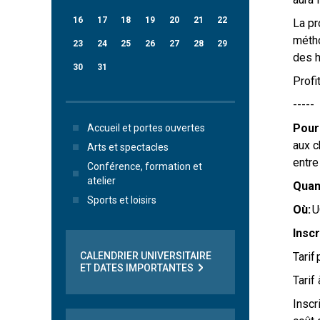
16
17
18
19
20
21
22
La pr
métho
23
24
25
26
27
28
29
des h
30
31
Profi
-----
Pour
Accueil et portes ouvertes
aux c
Arts et spectacles
entre
Conférence, formation et
atelier
Quan
Sports et loisirs
Où:
Insc
Tarif
CALENDRIER UNIVERSITAIRE
ET DATES IMPORTANTES
Tarif
Inscr