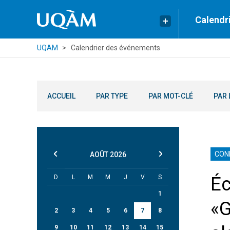
Calendr
UQAM
Calendrier des événements
ACCUEIL
PAR TYPE
PAR MOT-CLÉ
PAR 
CON
AOÛT
2026
D
L
M
M
J
V
S
Éc
1
«G
2
3
4
5
6
7
8
9
10
11
12
13
14
15