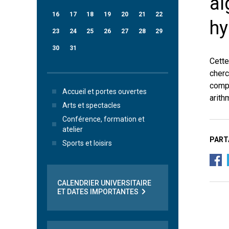
al
16
17
18
19
20
21
22
hy
23
24
25
26
27
28
29
30
31
Cette
cherc
compl
Accueil et portes ouvertes
arith
Arts et spectacles
Conférence, formation et
atelier
PART
Sports et loisirs
CALENDRIER UNIVERSITAIRE
ET DATES IMPORTANTES