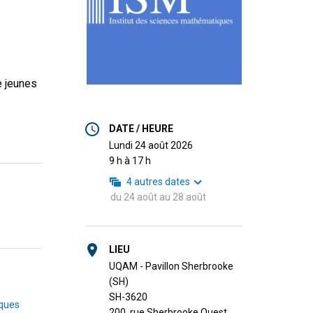
e jeunes
DATE / HEURE
lundi 24 août 2026
9 h à 17 h
4
autres dates
du
24 août
au
28 août
LIEU
UQAM - Pavillon Sherbrooke
(SH)
SH-3620
ques
200, rue Sherbrooke Ouest