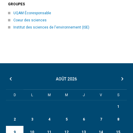
GROUPES
UQAM Écoresponsable
Coeur des sciences
Institut des sciences de l'environnement (ISE)
AOÛT
2026
D
L
M
M
J
V
S
1
2
3
4
5
6
7
8
9
10
11
12
13
14
15