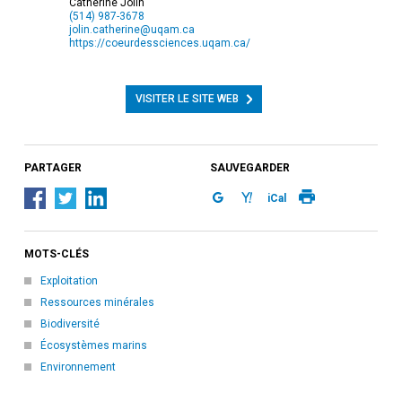
Catherine Jolin
(514) 987-3678
jolin.catherine@uqam.ca
https://coeurdessciences.uqam.ca/
VISITER LE SITE WEB
PARTAGER
SAUVEGARDER
iCal
MOTS-CLÉS
Exploitation
Ressources minérales
Biodiversité
Écosystèmes marins
Environnement