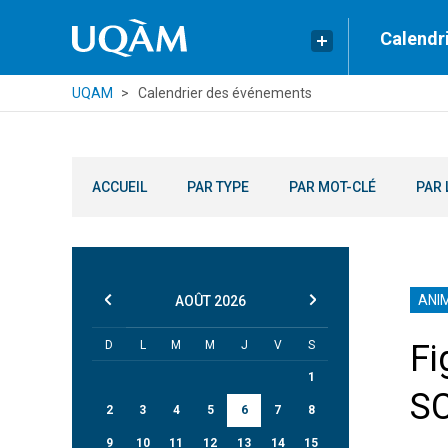
Calendr
UQAM
Calendrier des événements
ACCUEIL
PAR TYPE
PAR MOT-CLÉ
PAR 
ANI
AOÛT
2026
D
L
M
M
J
V
S
Fi
1
S
2
3
4
5
6
7
8
9
10
11
12
13
14
15