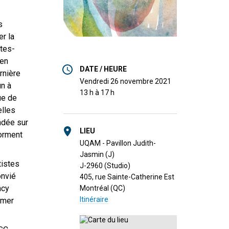
s
r la
stes-
 en
DATE / HEURE
rnière
vendredi 26 novembre 2021
n à
13 h à 17 h
ue de
elles
ondée sur
LIEU
forment
UQAM - Pavillon Judith-
Jasmin (J)
tistes
J-2960 (Studio)
onvié
405, rue Sainte-Catherine Est
ncy
Montréal (QC)
Itinéraire
rmer