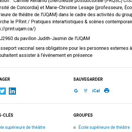
tion : Camille Renarhd (chercheuse postdoctorale (FRQSC) CI
rsité de Concordia) et Marie-Christine Lesage (professeure, Éco
ieure de théâtre de l’UQAM) dans le cadre des activités du grou
rche le PRint / Pratiques interartistiques & scènes contempora
s://print.uqam.ca/)
 J2960 du pavillon Judith-Jasmin de l’UQAM
sseport vaccinal sera obligatoire pour les personnes externes 
ouhaitent assister à l’événement en présence
AGER
SAUVEGARDER
iCal
-CLÉS
GROUPES
le supérieure de théâtre
École supérieure de théâtre