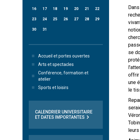
Dans 
16
17
18
19
20
21
22
reche
23
24
25
26
27
28
29
vivan
notio
30
31
cherc
passe
se do
Accueil et portes ouvertes
proté
Arts et spectacles
l’att
Conférence, formation et
offri
atelier
une é
Sports et loisirs
le ti
Repar
serai
CALENDRIER UNIVERSITAIRE
Véron
ET DATES IMPORTANTES
Tobin
leurs