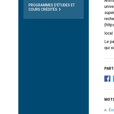
Anima
PROGRAMMES D’ÉTUDES ET
unive
COURS CRÉDITÉS
supér
reche
(http
local
Le pa
qui s
PART
MOTS
Éco