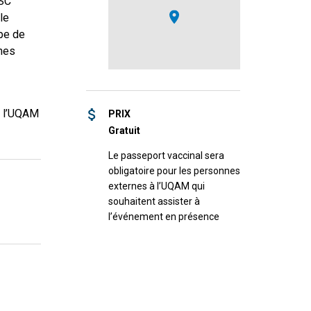
SSC
le
pe de
ines
à l’UQAM
PRIX
Gratuit
Le passeport vaccinal sera
obligatoire pour les personnes
externes à l’UQAM qui
souhaitent assister à
l’événement en présence