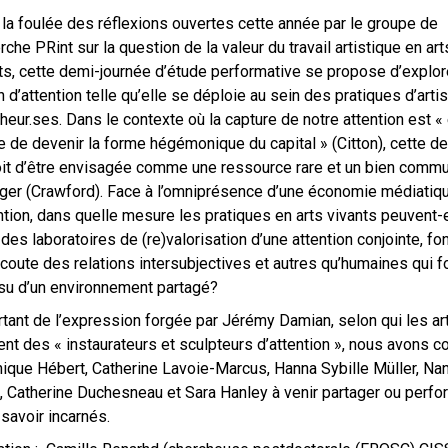
la foulée des réflexions ouvertes cette année par le groupe de
rche PRint sur la question de la valeur du travail artistique en art
ts, cette demi-journée d’étude performative se propose d’explore
n d’attention telle qu’elle se déploie au sein des pratiques d’arti
heur.ses. Dans le contexte où la capture de notre attention est «
 de devenir la forme hégémonique du capital » (Citton), cette de
it d’être envisagée comme une ressource rare et un bien commu
ger (Crawford). Face à l’omniprésence d’une économie médiatiq
ention, dans quelle mesure les pratiques en arts vivants peuvent-
r des laboratoires de (re)valorisation d’une attention conjointe, f
coute des relations intersubjectives et autres qu’humaines qui 
ssu d’un environnement partagé?
tant de l’expression forgée par Jérémy Damian, selon qui les ar
ent des « instaurateurs et sculpteurs d’attention », nous avons c
ique Hébert, Catherine Lavoie-Marcus, Hanna Sybille Müller, Na
, Catherine Duchesneau et Sara Hanley à venir partager ou perfo
 savoir incarnés.