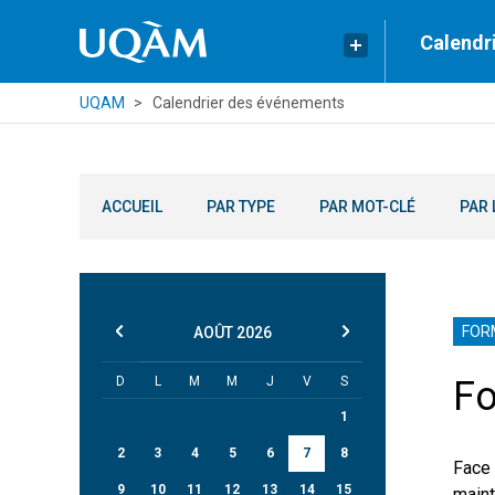
Calendr
UQAM
Calendrier des événements
ACCUEIL
PAR TYPE
PAR MOT-CLÉ
PAR 
FOR
AOÛT
2026
D
L
M
M
J
V
S
Fo
1
2
3
4
5
6
7
8
Face 
9
10
11
12
13
14
15
maint