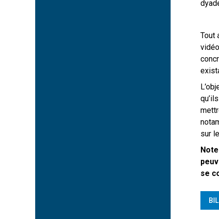
dyade
Tout 
vidéo
concr
exist
L’obj
qu’il
mettr
notam
sur l
Note
peuve
se co
BI