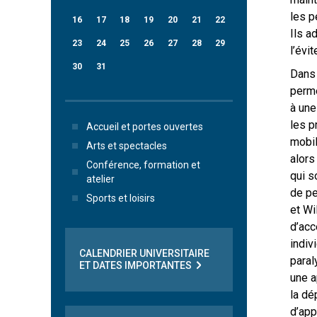
les p
16
17
18
19
20
21
22
Ils a
23
24
25
26
27
28
29
l’évi
30
31
Dans 
perme
à une
les p
Accueil et portes ouvertes
mobil
Arts et spectacles
alors
Conférence, formation et
qui s
atelier
de pe
Sports et loisirs
et Wi
d’acc
indiv
CALENDRIER UNIVERSITAIRE
paral
ET DATES IMPORTANTES
une a
la dé
d’app