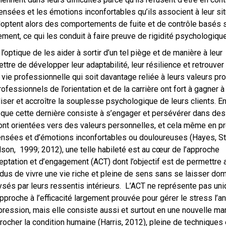
ensées et les émotions inconfortables qu’ils associent à leur sit
doptent alors des comportements de fuite et de contrôle basés 
tement, ce qui les conduit à faire preuve de rigidité psychologique
l’optique de les aider à sortir d’un tel piège et de manière à leur
ttre de développer leur adaptabilité, leur résilience et retrouver
 vie professionnelle qui soit davantage reliée à leurs valeurs pr
rofessionnels de l’orientation et de la carrière ont fort à gagner à
iser et accroître la souplesse psychologique de leurs clients. En
 que cette dernière consiste à s’engager et persévérer dans des
ont orientées vers des valeurs personnelles, et cela même en p
nsées et d’émotions inconfortables ou douloureuses (Hayes, St
lson, 1999; 2012), une telle habileté est au cœur de l’approche
eptation et d’engagement (ACT) dont l’objectif est de permettre 
idus de vivre une vie riche et pleine de sens sans se laisser dom
ysés par leurs ressentis intérieurs. L’ACT ne représente pas un
pproche à l’efficacité largement prouvée pour gérer le stress l’an
pression, mais elle consiste aussi et surtout en une nouvelle ma
rocher la condition humaine (Harris, 2012), pleine de techniques 