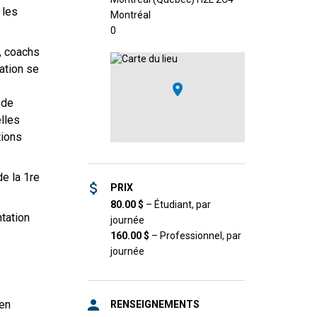
 les
Montréal
0
i, coachs
ation se
 de
elles
tions
de la 1re
PRIX
80.00
$
–
Étudiant, par
tation
journée
160.00
$
–
Professionnel, par
journée
 en
RENSEIGNEMENTS