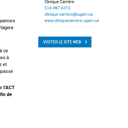
Clinique Carrière
514-987-6313
clinique.carriere@uqam.ca
équences
www.cliniquecarriere.uqam.ca
rtagera
VISITER LE SITE WEB
 à ce
tes à
s et
impasse
r l’ACT
fin de