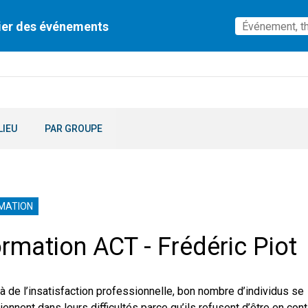
ier des événements
LIEU
PAR GROUPE
MATION
rmation ACT - Frédéric Piot
à de l’insatisfaction professionnelle, bon nombre d’individus se
iennent dans leurs difficultés parce qu’ils refusent d’être en con