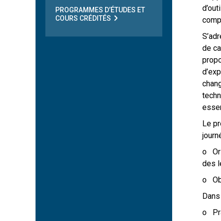
d’out
PROGRAMMES D’ÉTUDES ET
COURS CRÉDITÉS
compo
S’adr
de ca
propo
d’exp
chang
techn
essen
Le pr
journ
o Ori
des l
o Obs
Dans 
o Pra