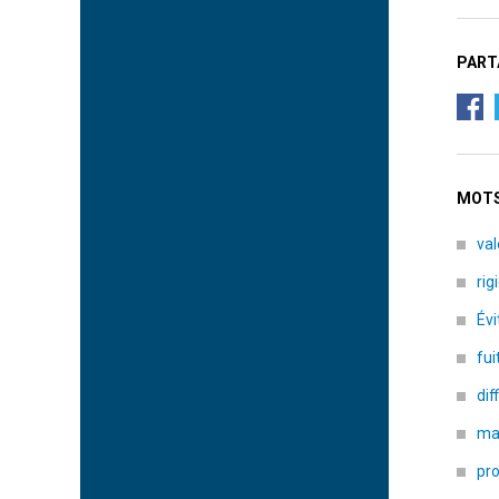
PART
MOTS
val
rig
Év
fui
dif
ma
pro