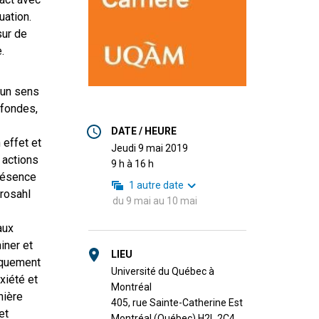
uation.
sur de
.
 un sens
ofondes,
DATE / HEURE
 effet et
jeudi 9 mai 2019
 actions
9 h à 16 h
résence
1
autre date
rosahl
du
9 mai
au
10 mai
aux
iner et
LIEU
iquement
Université du Québec à
xiété et
Montréal
nière
405, rue Sainte-Catherine Est
et
Montréal (Québec) H2L 2C4