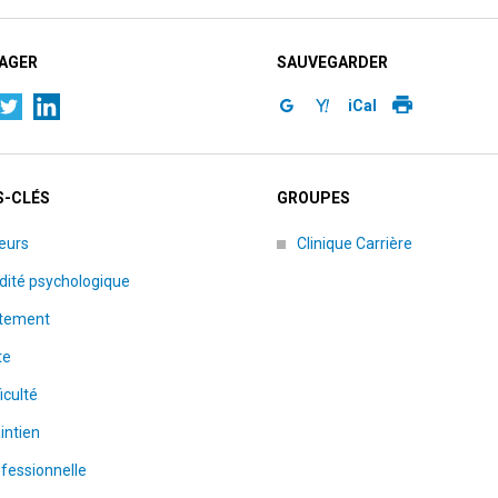
AGER
SAUVEGARDER
iCal
-CLÉS
GROUPES
eurs
Clinique Carrière
idité psychologique
itement
te
ficulté
intien
fessionnelle