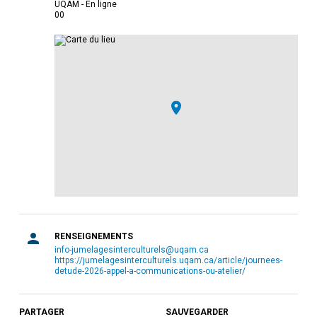
UQAM - En ligne
0
0
RENSEIGNEMENTS
info-jumelagesinterculturels@uqam.ca
https://jumelagesinterculturels.uqam.ca/article/journees-
detude-2026-appel-a-communications-ou-atelier/
PARTAGER
SAUVEGARDER