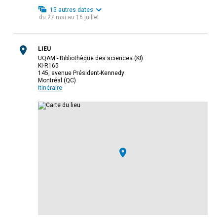
15
autres dates
du
27 mai
au
16 juillet
LIEU
UQAM - Bibliothèque des sciences (KI)
KI-R165
145, avenue Président-Kennedy
Montréal (QC)
Itinéraire