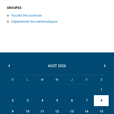
GROUPES
Faculté des sciences
Département de mathématiques
AOÛT
2026
D
L
M
M
J
V
S
1
2
3
4
5
6
7
8
9
10
11
12
13
14
15