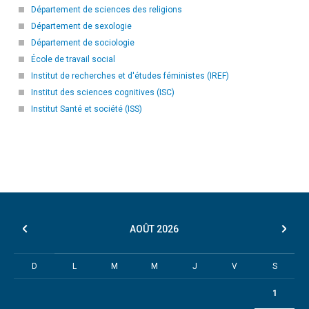
Département de sciences des religions
Département de sexologie
Département de sociologie
École de travail social
Institut de recherches et d'études féministes (IREF)
Institut des sciences cognitives (ISC)
Institut Santé et société (ISS)
AOÛT
2026
D
L
M
M
J
V
S
1