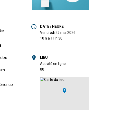
DATE / HEURE
de
vendredi 29 mai 2026
10 h à 11 h 30
e
 des
LIEU
Activité en ligne
0
0
urs
érience