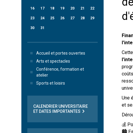
de
16
17
18
19
20
21
22
d'
23
24
25
26
27
28
29
30
31
Fina
l'int
Cette
Accueil et portes ouvertes
l'int
Arts et spectacles
progr
Conférence, formation et
coûts
atelier
resso
Sports et loisirs
univer
Une é
et se
CALENDRIER UNIVERSITAIRE
ET DATES IMPORTANTES
Dérou
💰 Po
🏙️ E