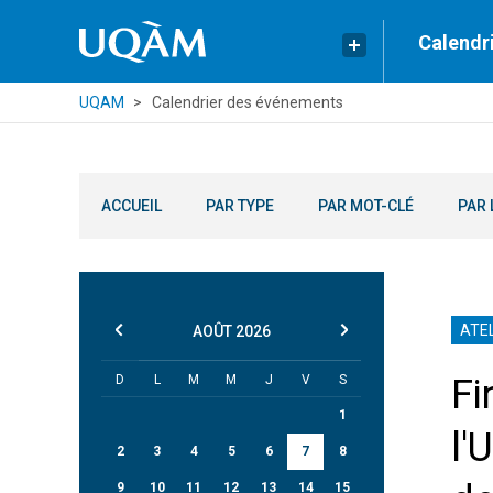
Calendr
UQAM
Calendrier des événements
ACCUEIL
PAR TYPE
PAR MOT-CLÉ
PAR 
ATEL
AOÛT
2026
D
L
M
M
J
V
S
Fi
1
l'
2
3
4
5
6
7
8
9
10
11
12
13
14
15