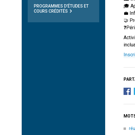
🎓 Ap
PROGRAMMES D’ÉTUDES ET
COURS CRÉDITÉS
💼 In
🤝 Pr
❓Péri
Activ
inclu
Inscr
PART
MOTS
réu