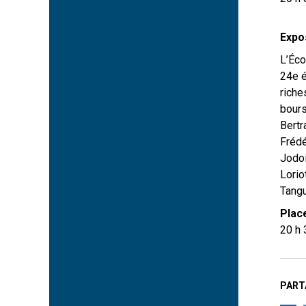
Expo
L’Éco
24e é
riche
bours
Bertr
Frédé
Jodoi
Lorio
Tangu
Plac
20 h 
PART