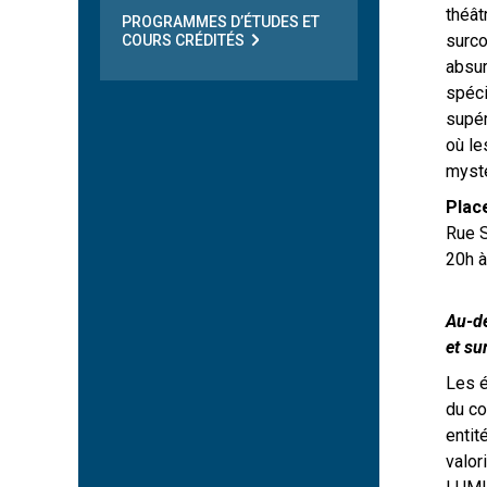
théât
PROGRAMMES D’ÉTUDES ET
surco
COURS CRÉDITÉS
absur
spéci
supér
où le
mysté
Plac
Rue S
20h à
Au-de
et su
Les é
du c
entit
valor