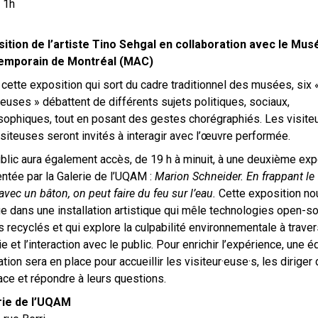
 1h
ition de l’artiste Tino Sehgal en collaboration avec le Mus
emporain de Montréal (MAC)
cette exposition qui sort du cadre traditionnel des musées, six 
ueuses » débattent de différents sujets politiques, sociaux,
sophiques, tout en posant des gestes chorégraphiés. Les visiteu
isiteuses seront invités à interagir avec l’œuvre performée.
blic aura également accès, de 19 h à minuit, à une deuxième exp
ntée par la Galerie de l’UQAM :
Marion Schneider.
En frappant le
 avec un bâton, on peut faire du feu sur l’eau.
Cette exposition no
e dans une installation artistique qui mêle technologies open-so
s recyclés et qui explore la culpabilité environnementale à traver
e et l’interaction avec le public. Pour enrichir l’expérience, une 
tion sera en place pour accueillir les visiteur·euse·s, les diriger
ace et répondre à leurs questions.
rie de l’UQAM