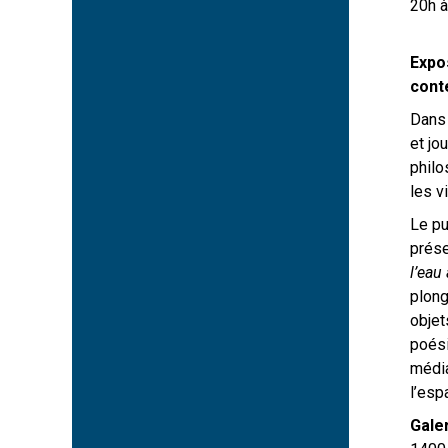
20h à
Expos
cont
Dans 
et jo
philo
les v
Le pu
prése
l’eau
plong
objet
poési
média
l’esp
Gale