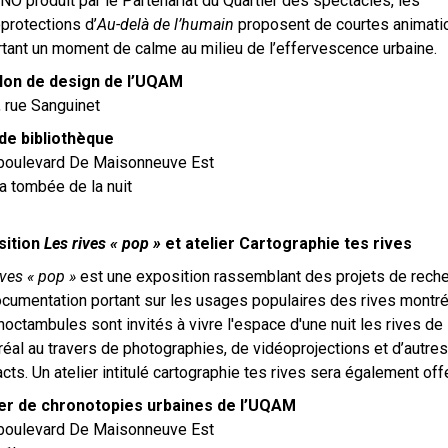
O produit par le Partenariat du Quartier des spectacles, les
protections d’
Au-delà de l’humain
proposent de courtes animati
tant un moment de calme au milieu de l’effervescence urbaine.
llon de design de l’UQAM
 rue Sanguinet
de bibliothèque
boulevard De Maisonneuve Est
a tombée de la nuit
sition
Les rives « pop »
et atelier Cartographie tes rives
ives « pop »
est une exposition rassemblant des projets de reche
cumentation portant sur les usages populaires des rives montré
octambules sont invités à vivre l'espace d'une nuit les rives de
éal au travers de photographies, de vidéoprojections et d’autres
acts. Un atelier intitulé cartographie tes rives sera également offe
ier de chronotopies urbaines de l’UQAM
boulevard De Maisonneuve Est