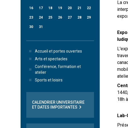
La cr
16
17
18
19
20
21
22
inter
expos
23
24
25
26
27
28
29
30
31
Expo
ludi
L'exp
Accueil et portes ouvertes
trave
Arts et spectacles
canad
Conférence, formation et
mobil
atelier
atelie
Sports et loisirs
Cent
1440,
18h à
CALENDRIER UNIVERSITAIRE
ET DATES IMPORTANTES
Lab-
Prése