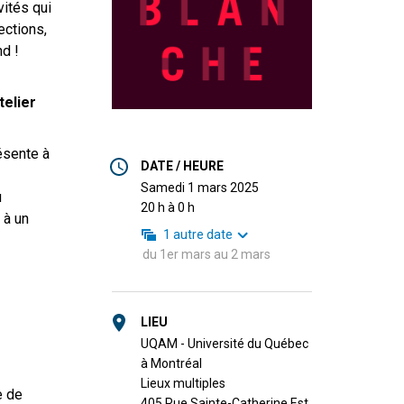
vités qui
ections,
nd !
telier
sente à
DATE / HEURE
samedi 1 mars 2025
u
20 h à 0 h
 à un
1
autre date
du
1er mars
au
2 mars
LIEU
UQAM - Université du Québec
à Montréal
Lieux multiples
e de
405 Rue Sainte-Catherine Est