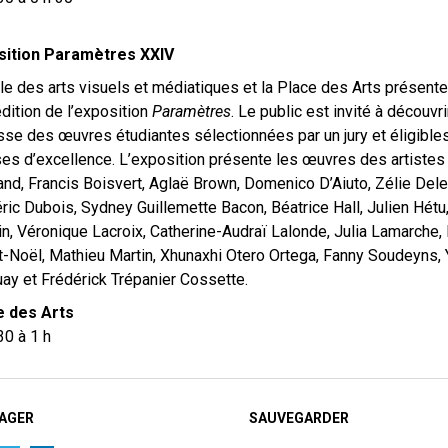
sition Paramètres XXIV
le des arts visuels et médiatiques et la Place des Arts présente
dition de l’exposition
Paramètres
. Le public est invité à découvri
sse des œuvres étudiantes sélectionnées par un jury et éligible
es d’excellence. L’exposition présente les œuvres des artistes
and, Francis Boisvert, Aglaë Brown, Domenico D’Aiuto, Zélie Dele
ric Dubois, Sydney Guillemette Bacon, Béatrice Hall, Julien Hétu
n, Véronique Lacroix, Catherine-Audraï Lalonde, Julia Lamarche,
t-Noël, Mathieu Martin, Xhunaxhi Otero Ortega, Fanny Soudeyns, 
ay et Frédérick Trépanier Cossette.
e des Arts
30 à 1 h
AGER
SAUVEGARDER