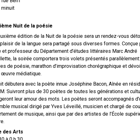
 rue Berri
 minuit
ième Nuit de la poésie
uxième édition de la Nuit de la poésie sera un rendez-vous déto
 plaisir de la langue sera partagé sous diverses formes. Conçue 
 et professeur du Département d’études littéraires Marc André
llette, la soirée comportera trois volets présentés parallèlement:
res de poésie, marathon d’improvisation chorégraphique et dévo
 œuvre médiatique.
it débutera avec la poète innue Joséphine Bacon, Aînée en rési
M. Suivront plus de 30 poètes de toutes les générations et cultu
geront leur amour des mots. Les poètes seront accompagnés d’
ble musical dirigé par Yves Léveillé, musicien et chargé de cou
tement de musique, ainsi que par des artistes de l’École supéri
re.
e des Arts
30 à 0 h 30