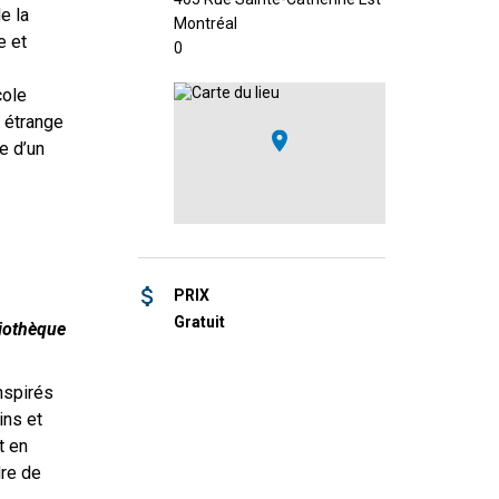
e la
Montréal
e et
0
cole
e étrange
e d’un
PRIX
Gratuit
liothèque
nspirés
ins et
t en
dre de