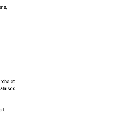
ons,
rche et
alaises.
rt.