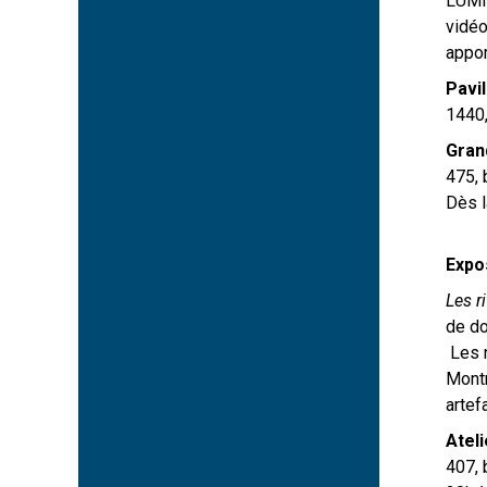
LUMIN
vidéo
appor
Pavi
1440,
Gran
475, 
Dès l
Expo
Les r
de do
Les n
Montr
artef
Atel
407, 