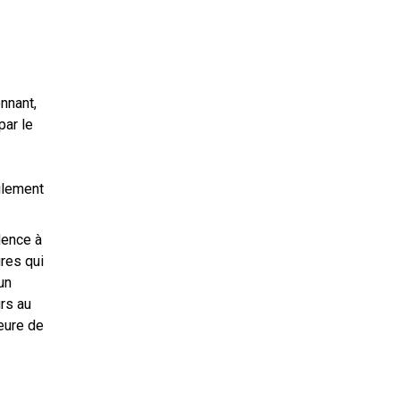
nnant,
par le
ilement
dence à
res qui
un
rs au
eure de