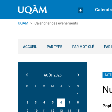
Calendr
UQAM
Calendrier des événements
ACCUEIL
PAR TYPE
PAR MOT-CLÉ
PAR 
ACTI
AOÛT
2026
D
L
M
M
J
V
S
Nu
1
2
3
4
5
6
7
8
PopU
9
10
11
12
13
14
15