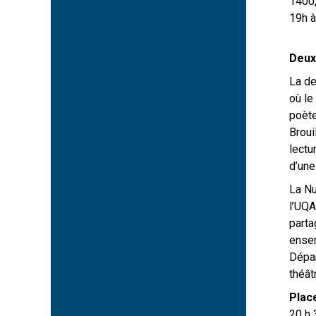
1400,
19h à
Deux
La de
où le
poète
Broui
lectu
d’une
La Nu
l’UQA
parta
ensem
Dépar
théât
Plac
20 h 