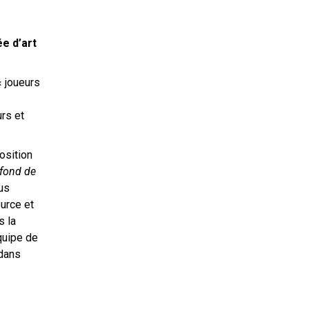
ée d’art
« joueurs
rs et
osition
 fond de
us
urce et
s la
équipe de
 dans