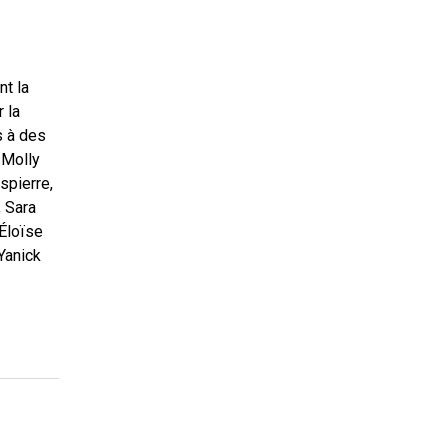
nt la
r la
s à des
 Molly
spierre,
, Sara
 Éloïse
Yanick