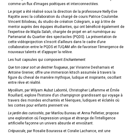
comme un flux d’images poétiques et interconnectées.
Le projet a été réalisé sous la direction de la professeure Nelly-Eve
Rajotte avec la collaboration du chargé de cours Patrice Coulombe.
Vincent Bilodeau, du studio de création Colegram, a agi à titre de
mentor auprès des équipes étudiantes, qui ont bénéficié également de
l’expertise de Majda Salah, chargée de projet en art numérique au
Partenariat du Quartier des spectacles (PQDS). La présentation de
cette vidéoprojection s’inscrit d’ailleurs dans le cadre d’une
collaboration entre le PQDS et l’UQAM afin de favoriser l’émergence de
nouveaux talents et d’appuyer la relève.
Les huit capsules qui composent
Enchantement
:
Que ton cœur soit un destrier fougueux
, par Vivianne Desharnais et
Antoine Grenier, offre une immersion kitsch assumée à travers la
figure du cheval de manière mythique, ludique et inspirante, oscillant
entre rêve et réalité.
Mycélium
, par Wilyam Aubut Labonté, Christopher Laflamme et Émile
Rouillard, explore l’histoire d’un champignon grandissant qui voyage à
travers des mondes enchantés et féeriques, ludiques et éclatés où
les contes pour enfants prennent vie.
Le jardin des curiosités
, par Marilou Bureau et Anna Pelletier, propose
une exploration où l’expression unique et étrange de l’intelligence
artificielle façonne un univers absurde et envoûtant.
Crépuscule
, par Rosalie Bourassa et Coralie Lachance, est une