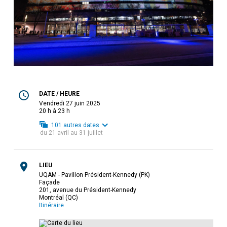
DATE / HEURE
vendredi 27 juin 2025
20 h à 23 h
101
autres dates
du
21 avril
au
31 juillet
LIEU
UQAM - Pavillon Président-Kennedy (PK)
Façade
201, avenue du Président-Kennedy
Montréal (QC)
Itinéraire