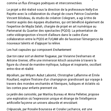
comme un flux d’images poétiques et interconnectées.
Le projet a été réalisé sous la direction de la professeure Nelly-Eve
Rajotte avec la collaboration du chargé de cours Patrice Coulombe.
Vincent Bilodeau, du studio de création Colegram, a agi à titre de
mentor auprès des équipes étudiantes, qui ont bénéficié également de
l’expertise de Majda Salah, chargée de projet en art numérique au
Partenariat du Quartier des spectacles (PQDS). La présentation de
cette vidéoprojection s’inscrit d’ailleurs dans le cadre d’une
collaboration entre le PQDS et l’UQAM afin de favoriser l’émergence de
nouveaux talents et d’appuyer la relève.
Les huit capsules qui composent
Enchantement
:
Que ton cœur soit un destrier fougueux
, par Vivianne Desharnais et
Antoine Grenier, offre une immersion kitsch assumée à travers la
figure du cheval de manière mythique, ludique et inspirante, oscillant
entre rêve et réalité.
Mycélium
, par Wilyam Aubut Labonté, Christopher Laflamme et Émile
Rouillard, explore l’histoire d’un champignon grandissant qui voyage à
travers des mondes enchantés et féeriques, ludiques et éclatés où
les contes pour enfants prennent vie.
Le jardin des curiosités
, par Marilou Bureau et Anna Pelletier, propose
une exploration où l’expression unique et étrange de l’intelligence
artificielle façonne un univers absurde et envoûtant.
Crépuscule
, par Rosalie Bourassa et Coralie Lachance, est une