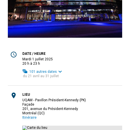
DATE / HEURE
mardi 1 juillet 2025
20 h à 23 h
101
autres dates
du
21 avril
au
31 juillet
LIEU
UQAM - Pavillon Président-Kennedy (PK)
Façade
201, avenue du Président-Kennedy
Montréal (QC)
Itinéraire