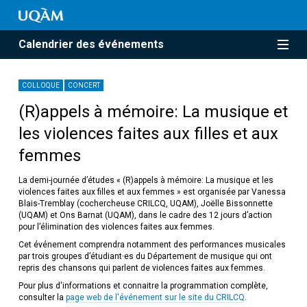
Calendrier des événements
COLLOQUE
CONCERT
(R)appels à mémoire: La musique et
les violences faites aux filles et aux
femmes
La demi-journée d’études « (R)appels à mémoire: La musique et les
violences faites aux filles et aux femmes » est organisée par Vanessa
Blais-Tremblay (cochercheuse CRILCQ, UQAM), Joëlle Bissonnette
(UQAM) et Ons Barnat (UQAM), dans le cadre des 12 jours d’action
pour l’élimination des violences faites aux femmes.
Cet événement comprendra notamment des performances musicales
par trois groupes d’étudiant·es du Département de musique qui ont
repris des chansons qui parlent de violences faites aux femmes.
Pour plus d'informations et connaitre la programmation complète,
consulter la
page web de l'événement sur le site du CRILCQ
.