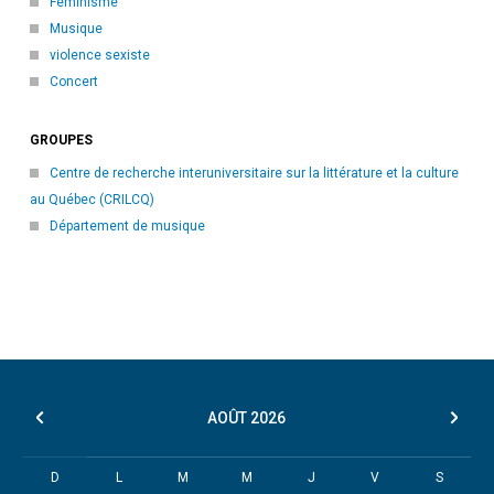
Féminisme
Musique
violence sexiste
Concert
GROUPES
Centre de recherche interuniversitaire sur la littérature et la culture
au Québec (CRILCQ)
Département de musique
AOÛT
2026
D
L
M
M
J
V
S